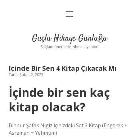
menüyü
Anasayfa
aç
Gizlilik Politikası
Güçlü Hikaye Günlüğü
Yasal Uyarı
Sağlam önerilerle zihnini uyandır!
Hakkımızda
Içinde Bir Sen 4 Kitap Çıkacak Mı
Tarih: Şubat 2, 2025
İçinde bir sen kaç
kitap olacak?
Binnur Şafak Nigiz İçinizdeki Set 3 Kitap (Engerek +
Asreman + Yehmum)