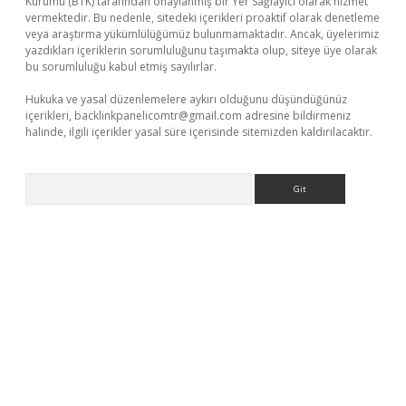
Kurumu (BTK) tarafından onaylanmış bir Yer Sağlayıcı olarak hizmet
vermektedir. Bu nedenle, sitedeki içerikleri proaktif olarak denetleme
veya araştırma yükümlülüğümüz bulunmamaktadır. Ancak, üyelerimiz
yazdıkları içeriklerin sorumluluğunu taşımakta olup, siteye üye olarak
bu sorumluluğu kabul etmiş sayılırlar.
Hukuka ve yasal düzenlemelere aykırı olduğunu düşündüğünüz
içerikleri,
backlinkpanelicomtr@gmail.com
adresine bildirmeniz
halinde, ilgili içerikler yasal süre içerisinde sitemizden kaldırılacaktır.
Arama
casino
https://www.betexper.xyz/