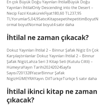
En çok Büyük Doğu Yayınları İhtilalBüyük Doğu
Yayınları İhtilalOnly Descending into the Desert –
Necip Fazıl KısakürekFiyat180,60 TL237,95
TLYorumlar5,04,9SatıcıKitapsepetihepetitimBoyutN
ormal boyutNormal boyut4 satır daha
İhtilal ne zaman çıkacak?
Dokuz Yayınları İhtilal 2 – Binnur Şafak Nigiz En Çok
Karşılaştırılanlar Dokuz Yayınları İhtilal 2 – Binnur
Şafak NigizLahza Seri 3 Kitap Seti (Kutulu Ciltli) –
HümeyraYayın Tarihi20242024Sayfa
Sayısı7201328YazarBinnur Şafak
NigizHÜMEYRAYayın. DilTürkçeTürkçe 5 satır daha
İhtilal ikinci kitap ne zaman
çıkacak?