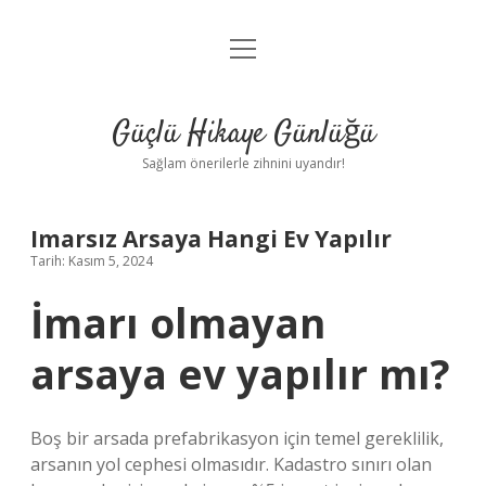
menüyü
Anasayfa
aç
Gizlilik Politikası
Güçlü Hikaye Günlüğü
Yasal Uyarı
Sağlam önerilerle zihnini uyandır!
Hakkımızda
Imarsız Arsaya Hangi Ev Yapılır
Tarih: Kasım 5, 2024
İmarı olmayan
arsaya ev yapılır mı?
Boş bir arsada prefabrikasyon için temel gereklilik,
arsanın yol cephesi olmasıdır. Kadastro sınırı olan