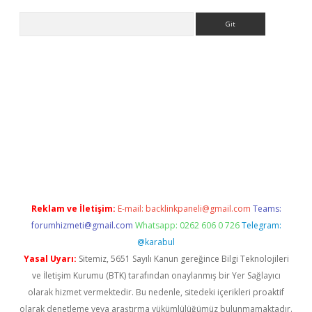
Arama
sino
https://www.betexper.xyz/
Reklam ve İletişim:
E-mail:
backlinkpaneli@gmail.com
Teams:
forumhizmeti@gmail.com
Whatsapp: 0262 606 0 726
Telegram:
@karabul
Yasal Uyarı:
Sitemiz, 5651 Sayılı Kanun gereğince Bilgi Teknolojileri
ve İletişim Kurumu (BTK) tarafından onaylanmış bir Yer Sağlayıcı
olarak hizmet vermektedir. Bu nedenle, sitedeki içerikleri proaktif
olarak denetleme veya araştırma yükümlülüğümüz bulunmamaktadır.