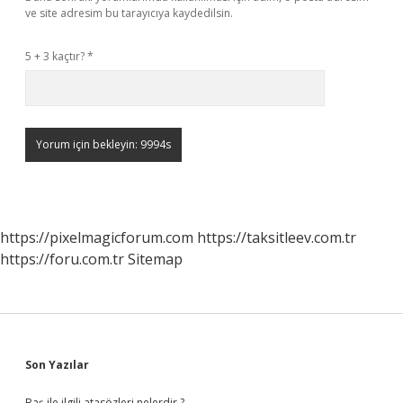
ve site adresim bu tarayıcıya kaydedilsin.
5 + 3 kaçtır?
*
https://pixelmagicforum.com
https://taksitleev.com.tr
https://foru.com.tr
Sitemap
Sidebar
Son Yazılar
Baş ile ilgili atasözleri nelerdir ?