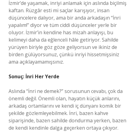
İzmir’de yaşamak, inriyi anlamak için aslında biçilmiş
kaftan. Rüzgâr esti mi saçlar karışıyor, insan
düşüncelere dalıyor, ama bir anda arkadaşın “İnri
yapalım!” diyor ve tüm ciddi düşünceler yerle bir
oluyor. İzmir’in kendine has mizah anlayışı, bu
kelimeyi daha da eğlenceli hâle getiriyor. Sahilde
yürüyen biriyle göz göze geliyorsun ve ikiniz de
birden gülüyorsunuz, çünkü inriyi hissetmişsiniz
ama açıklayamamışsınız.
Sonuç: İnri Her Yerde
Aslında “İnri ne demek?” sorusunun cevabı, çok da
önemli değil. Önemli olan, hayatın küçük anlarını,
arkadaş ortamlarını ve kendi iç dünyanı komik bir
şekilde gözlemleyebilmek. İnri, bazen kahve
siparişinde, bazen sahilde dondurma yerken, bazen
de kendi kendinle dalga geçerken ortaya çıkıyor.