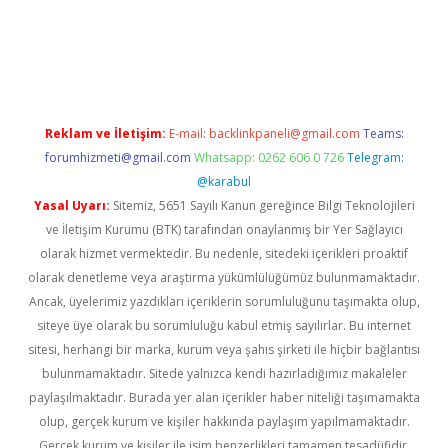
i
vdcasino
https://www.betexper.xyz/
Reklam ve İletişim:
E-mail:
backlinkpaneli@gmail.com
Teams:
forumhizmeti@gmail.com
Whatsapp: 0262 606 0 726
Telegram:
@karabul
Yasal Uyarı:
Sitemiz, 5651 Sayılı Kanun gereğince Bilgi Teknolojileri
ve İletişim Kurumu (BTK) tarafından onaylanmış bir Yer Sağlayıcı
olarak hizmet vermektedir. Bu nedenle, sitedeki içerikleri proaktif
olarak denetleme veya araştırma yükümlülüğümüz bulunmamaktadır.
Ancak, üyelerimiz yazdıkları içeriklerin sorumluluğunu taşımakta olup,
siteye üye olarak bu sorumluluğu kabul etmiş sayılırlar. Bu internet
sitesi, herhangi bir marka, kurum veya şahıs şirketi ile hiçbir bağlantısı
bulunmamaktadır. Sitede yalnızca kendi hazırladığımız makaleler
paylaşılmaktadır. Burada yer alan içerikler haber niteliği taşımamakta
olup, gerçek kurum ve kişiler hakkında paylaşım yapılmamaktadır.
Gerçek kurum ve kişiler ile isim benzerlikleri tamamen tesadüfidir.