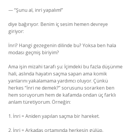
— “Şunu al, inri yapalım!”
diye bağırıyor. Benim iç sesim hemen devreye
giriyor:
İnri? Hangi gezegenin dilinde bu? Yoksa ben hala
modası geçmiş biriyim?
Ama işin mizahi tarafı şu: İçimdeki bu fazla düşünme
hali, aslında hayatın saçma sapan ama komik
yanlarını yakalamama yardımcı oluyor. Çünkü
herkes “İnri ne demek?” sorusunu sorarken ben
hem soruyorum hem de kafamda ondan üç farklı
anlam türetiyorum. Örneğin:
1. İnri = Aniden yapılan saçma bir hareket.
2. İnri = Arkadaş ortamında herkesin gülüp,