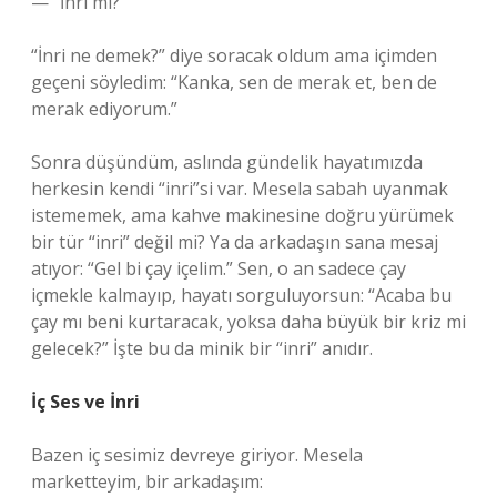
— “İnri mi?”
“İnri ne demek?” diye soracak oldum ama içimden
geçeni söyledim: “Kanka, sen de merak et, ben de
merak ediyorum.”
Sonra düşündüm, aslında gündelik hayatımızda
herkesin kendi “inri”si var. Mesela sabah uyanmak
istememek, ama kahve makinesine doğru yürümek
bir tür “inri” değil mi? Ya da arkadaşın sana mesaj
atıyor: “Gel bi çay içelim.” Sen, o an sadece çay
içmekle kalmayıp, hayatı sorguluyorsun: “Acaba bu
çay mı beni kurtaracak, yoksa daha büyük bir kriz mi
gelecek?” İşte bu da minik bir “inri” anıdır.
İç Ses ve İnri
Bazen iç sesimiz devreye giriyor. Mesela
marketteyim, bir arkadaşım: