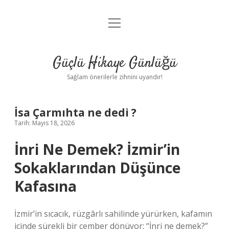
menüyü
Anasayfa
aç
Gizlilik Politikası
Güçlü Hikaye Günlüğü
Yasal Uyarı
Sağlam önerilerle zihnini uyandır!
Hakkımızda
İsa Çarmıhta ne dedi ?
Tarih: Mayıs 18, 2026
İnri Ne Demek? İzmir’in
Sokaklarından Düşünce
Kafasına
İzmir’in sıcacık, rüzgârlı sahilinde yürürken, kafamın
içinde sürekli bir çember dönüyor: “İnri ne demek?”