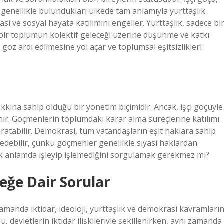
r, genellikle bulundukları ülkede tam anlamıyla yurttaşlık
i ve sosyal hayata katılımını engeller. Yurttaşlık, sadece bi
bir toplumun kolektif geleceği üzerine düşünme ve katkı
göz ardı edilmesine yol açar ve toplumsal eşitsizlikleri
kkına sahip olduğu bir yönetim biçimidir. Ancak, işçi göçüyle
nır. Göçmenlerin toplumdaki karar alma süreçlerine katılımı
yaratabilir. Demokrasi, tüm vatandaşların eşit haklara sahip
al edebilir, çünkü göçmenler genellikle siyasi haklardan
 anlamda işleyip işlemediğini sorgulamak gerekmez mi?
ceğe Dair Sorular
zamanda iktidar, ideoloji, yurttaşlık ve demokrasi kavramların
 devletlerin iktidar ilişkileriyle şekillenirken, aynı zamanda