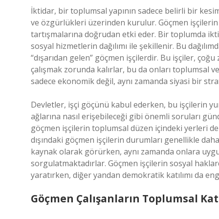
İktidar, bir toplumsal yapının sadece belirli bir kes
ve özgürlükleri üzerinden kurulur. Göçmen işçilerin 
tartışmalarına doğrudan etki eder. Bir toplumda ikt
sosyal hizmetlerin dağılımı ile şekillenir. Bu dağılımd
“dışarıdan gelen” göçmen işçilerdir. Bu işçiler, çoğ
çalışmak zorunda kalırlar, bu da onları toplumsal v
sadece ekonomik değil, aynı zamanda siyasi bir strate
Devletler, işçi göçünü kabul ederken, bu işçilerin y
ağlarına nasıl erişebileceği gibi önemli soruları günde
göçmen işçilerin toplumsal düzen içindeki yerleri de
dışındaki göçmen işçilerin durumları genellikle daha 
kaynak olarak görürken, aynı zamanda onlara uygulad
sorgulatmaktadırlar. Göçmen işçilerin sosyal hakl
yaratırken, diğer yandan demokratik katılımı da enge
Göçmen Çalışanların Toplumsal Kat