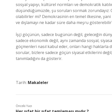
sosyal yapıyı, kültürel normları ve demokratik katı
düşündüğümüzde, şu soruları sormak zorundayız: G
olabilirler mi? Demokrasinin en temel ilkesine, yani eş
ve dışlamayı ne kadar süre daha meşru gösterebilir
İşçi göçünün, sadece bugünün değil, geleceğin dünya
sadece ekonomik değil, aynı zamanda sosyal, siyasal 
göçmenleri nasıl kabul eder, onları hangi haklarla do
sorular, bizlere sadece göçün siyasal etkilerini deği
tanımladığını da gösterir.
Tarih:
Makaleler
Önceki Yazı
Her sıfat bir sıfat tamlaması mıdır ?