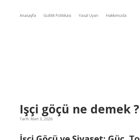
Anasayfa
Gizlilik Politikası
Yasal Uyarı
Hakkımızda
Işçi göçü ne demek ?
Tarih: Mart 3, 2026
İşçi Göçü ve Siyaset: Güç,