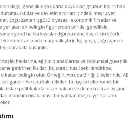
iminin değil, genellikle çok daha büyük bir grubun belirli hak
durumu, iktidar ve devletin sınırları içindeki meşruiyet
idar, çoğu zaman işgücü piyasası, ekonomik fırsatlar ve
a yer alan en belirgin figürlerden biri de, genellikle
u zaman yerel halkla kıyaslandığında daha düşük ücretlerle
e ekonomik anlamda marjinalleştirir. İşçi göçü, çoğu zaman
ji olarak da kullanılır.
urttaşlık haklarına, eğitim olanaklarına ve toplumsal güvenlik
me getirirler. İktidar, bu süreci nasıl şekillendirirse,
 o kadar belirgin olur. Örneğin, Avrupa Birliği ülkelerinde, A
kırılgandır. Avrupa’daki ülkeler, bu işçileri ekonomik bir
ıkları politikalarla insan hakları ve demokrasi anlayışını
ardan mahrum bırakılması, bir yandan meşruiyet sorunu
ller.
ılımı