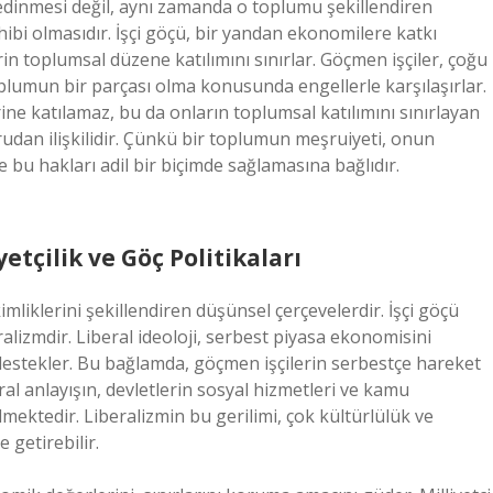
 edinmesi değil, aynı zamanda o toplumu şekillendiren
ibi olmasıdır. İşçi göçü, bir yandan ekonomilere katkı
in toplumsal düzene katılımını sınırlar. Göçmen işçiler, çoğu
oplumun bir parçası olma konusunda engellerle karşılaşırlar.
ne katılamaz, bu da onların toplumsal katılımını sınırlayan
udan ilişkilidir. Çünkü bir toplumun meşruiyeti, onun
e bu hakları adil bir biçimde sağlamasına bağlıdır.
yetçilik ve Göç Politikaları
kimliklerini şekillendiren düşünsel çerçevelerdir. İşçi göçü
eralizmdir. Liberal ideoloji, serbest piyasa ekonomisini
estekler. Bu bağlamda, göçmen işçilerin serbestçe hareket
al anlayışın, devletlerin sosyal hizmetleri ve kamu
lmektedir. Liberalizmin bu gerilimi, çok kültürlülük ve
 getirebilir.