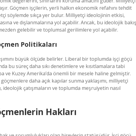
nomik değerlerini, sınırlarını koruma amacını güder. Milliyetçi
aşır. Göçmen işçilerin, yerli halkın ekonomik refahını tehdit
etçi söylemde sıkça yer bulur. Milliyetçi ideolojinin etkisi,
ına ve dışlanmalarına yol açabilir. Ancak, bu ideolojik bakı
ezden gelebilir ve toplumsal gerilimlere yol açabilir.
öçmen Politikaları
laşımını büyük ölçüde belirler. Liberal bir toplumda işçi göçü
umda bu süreç daha sıkı denetimlere ve kısıtlamalara tabi
pa ve Kuzey Amerika’da önemli bir mesele haline gelmiştir.
in göçmenlere daha açık kapılar sunma yaklaşımı, milliyetçi
Bu, ideolojik çatışmaların ve toplumda meşruiyetin nasıl
öçmenlerin Hakları
 hak ve sorumlulukları olan bireylerin statüsüdür. İşçi göçü,