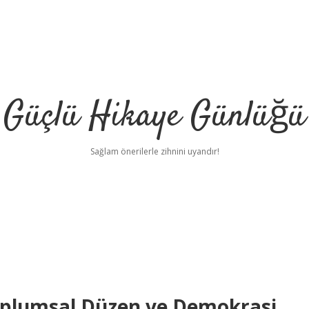
Güçlü Hikaye Günlüğü
Sağlam önerilerle zihnini uyandır!
 Toplumsal Düzen ve Demokrasi