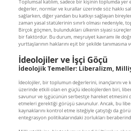
Toplumsal katılım, sadece bir kişinin toplumda yer
değerler, normlar ve kurallar üzerinde söz hakkı sah
sağlarken, diğer yandan bu katkıyı sağlayan bireyler
zaman yasal statülerinin sınırlı olması nedeniyle, t
Birçok göçmen, bulundukları ülkenin siyasi süreçleri
bir faktördür. Bu durum, meşruiyet kavramı ile doğr
yurttaşlarının haklarını eşit bir şekilde tanımasına v
İdeolojiler ve İşçi Göçü
İdeolojik Temeller: Liberalizm, Milli
İdeolojiler, bir toplumun değerlerini, inançlarını ve 
üzerinde etkili olan en güçlü ideolojilerden biri, lib
savunur ve işgücünün serbestçe hareket etmesini d
etmeleri gerektiği görüşü savunulur. Ancak, bu liber
kaynaklarını kontrol etme isteğiyle çatıştığı da görü
entegrasyon politikalarındaki zorlukları beraberinde