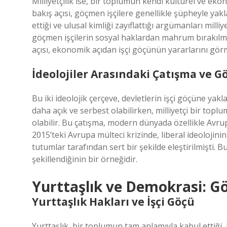
Milliyetçilik ise, bir toplumun kendi kültürel ve eko
bakış açısı, göçmen işçilere genellikle şüpheyle yakl
ettiği ve ulusal kimliği zayıflattığı argümanları milliy
göçmen işçilerin sosyal haklardan mahrum bırakılmas
açısı, ekonomik açıdan işçi göçünün yararlarını görm
İdeolojiler Arasındaki Çatışma ve G
Bu iki ideolojik çerçeve, devletlerin işçi göçüne yak
daha açık ve serbest olabilirken, milliyetçi bir topl
olabilir. Bu çatışma, modern dünyada özellikle Avru
2015’teki Avrupa mülteci krizinde, liberal ideolojin
tutumlar tarafından sert bir şekilde eleştirilmişti. 
şekillendiğinin bir örneğidir.
Yurttaşlık ve Demokrasi: G
Yurttaşlık Hakları ve İşçi Göçü
Yurttaşlık, bir toplumun tam anlamıyla kabul ettiği,