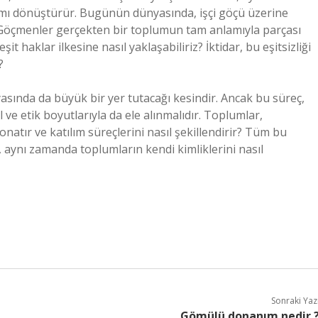
lımı dönüştürür. Bugünün dünyasında, işçi göçü üzerine
öçmenler gerçekten bir toplumun tam anlamıyla parçası
it haklar ilkesine nasıl yaklaşabiliriz? İktidar, bu eşitsizliği
?
sında da büyük bir yer tutacağı kesindir. Ancak bu süreç,
ve etik boyutlarıyla da ele alınmalıdır. Toplumlar,
natır ve katılım süreçlerini nasıl şekillendirir? Tüm bu
l, aynı zamanda toplumların kendi kimliklerini nasıl
Sonraki Yaz
Gömülü donanım nedir 