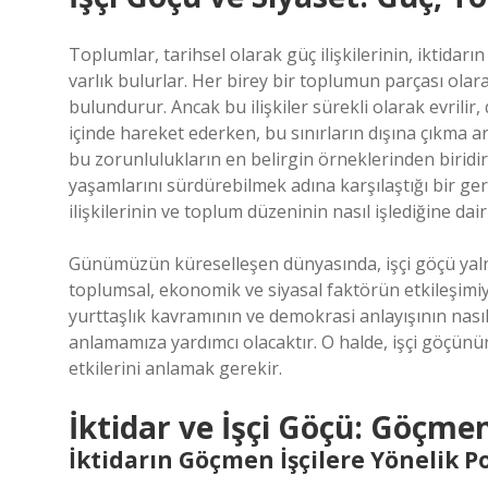
Toplumlar, tarihsel olarak güç ilişkilerinin, iktidar
varlık bulurlar. Her birey bir toplumun parçası olar
bulundurur. Ancak bu ilişkiler sürekli olarak evrilir, 
içinde hareket ederken, bu sınırların dışına çıkma 
bu zorunlulukların en belirgin örneklerinden biridir
yaşamlarını sürdürebilmek adına karşılaştığı bir gerç
ilişkilerinin ve toplum düzeninin nasıl işlediğine dai
Günümüzün küreselleşen dünyasında, işçi göçü yalnı
toplumsal, ekonomik ve siyasal faktörün etkileşimiyle
yurttaşlık kavramının ve demokrasi anlayışının nasıl
anlamamıza yardımcı olacaktır. O halde, işçi göçü
etkilerini anlamak gerekir.
İktidar ve İşçi Göçü: Göçm
İktidarın Göçmen İşçilere Yönelik Po