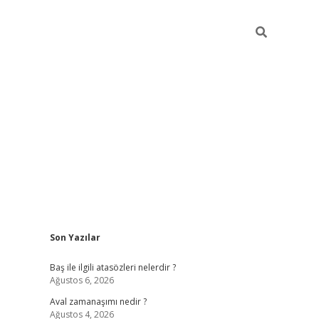
Sidebar
Son Yazılar
ilbet
güvenilir bahis siteleri
vdcasin
Baş ile ilgili atasözleri nelerdir ?
Ağustos 6, 2026
Aval zamanaşımı nedir ?
Ağustos 4, 2026