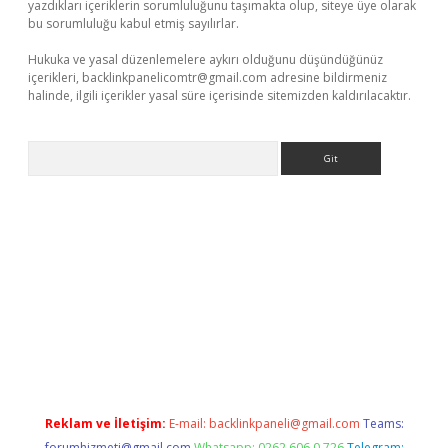
yazdıkları içeriklerin sorumluluğunu taşımakta olup, siteye üye olarak
bu sorumluluğu kabul etmiş sayılırlar.
Hukuka ve yasal düzenlemelere aykırı olduğunu düşündüğünüz
içerikleri,
backlinkpanelicomtr@gmail.com
adresine bildirmeniz
halinde, ilgili içerikler yasal süre içerisinde sitemizden kaldırılacaktır.
Arama
vdcasino
https://www.betexper.xyz/
Reklam ve İletişim:
E-mail:
backlinkpaneli@gmail.com
Teams:
forumhizmeti@gmail.com
Whatsapp: 0262 606 0 726
Telegram: