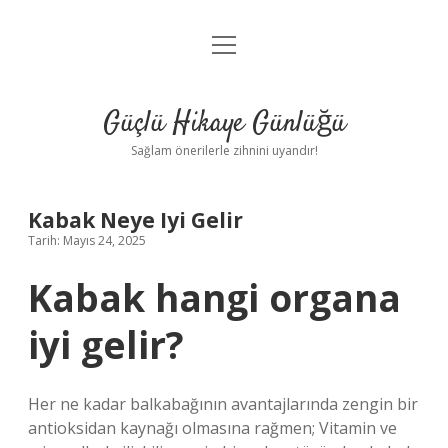
menüyü
Anasayfa
aç
Gizlilik Politikası
Güçlü Hikaye Günlüğü
Yasal Uyarı
Sağlam önerilerle zihnini uyandır!
Hakkımızda
Kabak Neye Iyi Gelir
Tarih: Mayıs 24, 2025
Kabak hangi organa
iyi gelir?
Her ne kadar balkabağının avantajlarında zengin bir
antioksidan kaynağı olmasına rağmen; Vitamin ve