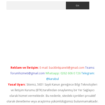
Arama
sino
https://www.betexper.xyz/
Reklam ve İletişim:
E-mail:
backlinkpaneli@gmail.com
Teams:
forumhizmeti@gmail.com
Whatsapp: 0262 606 0 726
Telegram:
@karabul
Yasal Uyarı:
Sitemiz, 5651 Sayılı Kanun gereğince Bilgi Teknolojileri
ve İletişim Kurumu (BTK) tarafından onaylanmış bir Yer Sağlayıcı
olarak hizmet vermektedir. Bu nedenle, sitedeki içerikleri proaktif
olarak denetleme veya araştırma yükümlülüğümüz bulunmamaktadır.