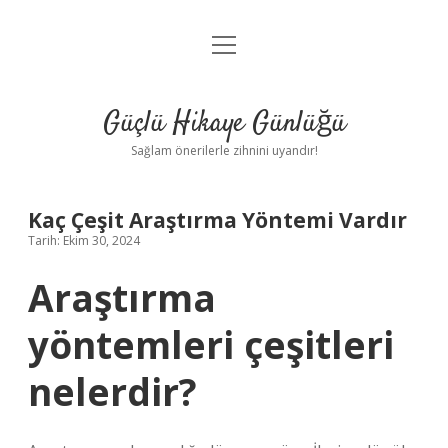
menüyü
Anasayfa
aç
Gizlilik Politikası
Güçlü Hikaye Günlüğü
Yasal Uyarı
Sağlam önerilerle zihnini uyandır!
Hakkımızda
Kaç Çeşit Araştırma Yöntemi Vardır
Tarih: Ekim 30, 2024
Araştırma
yöntemleri çeşitleri
nelerdir?