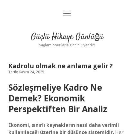
menüyü
Anasayfa
aç
Gizlilik Politikası
Güçlü Hikaye Günlüğü
Yasal Uyarı
Sağlam önerilerle zihnini uyandır!
Hakkımızda
Kadrolu olmak ne anlama gelir ?
Tarih: Kasım 24, 2025
Sözleşmeliye Kadro Ne
Demek? Ekonomik
Perspektiften Bir Analiz
Ekonomi, sınırlı kaynakların nasıl daha verimli
kullanılacağı üzerine bir düşünce sistemidir.
Her