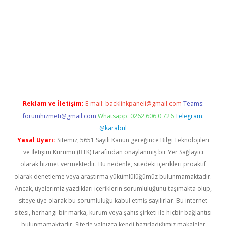
https://www.betexper.xyz/
Reklam ve İletişim:
E-mail:
backlinkpaneli@gmail.com
Teams:
forumhizmeti@gmail.com
Whatsapp: 0262 606 0 726
Telegram:
@karabul
Yasal Uyarı:
Sitemiz, 5651 Sayılı Kanun gereğince Bilgi Teknolojileri
ve İletişim Kurumu (BTK) tarafından onaylanmış bir Yer Sağlayıcı
olarak hizmet vermektedir. Bu nedenle, sitedeki içerikleri proaktif
olarak denetleme veya araştırma yükümlülüğümüz bulunmamaktadır.
Ancak, üyelerimiz yazdıkları içeriklerin sorumluluğunu taşımakta olup,
siteye üye olarak bu sorumluluğu kabul etmiş sayılırlar. Bu internet
sitesi, herhangi bir marka, kurum veya şahıs şirketi ile hiçbir bağlantısı
bulunmamaktadır. Sitede yalnızca kendi hazırladığımız makaleler