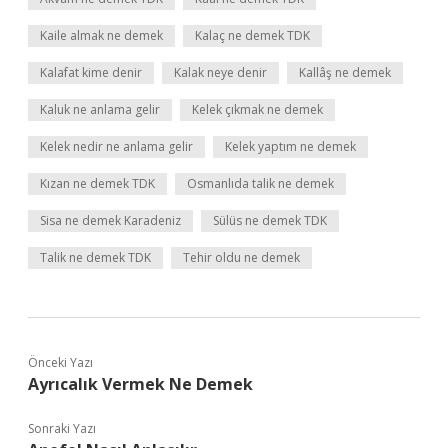
Kaile almak ne demek
Kalaç ne demek TDK
Kalafat kime denir
Kalak neye denir
Kallâş ne demek
Kaluk ne anlama gelir
Kelek çıkmak ne demek
Kelek nedir ne anlama gelir
Kelek yaptım ne demek
Kızan ne demek TDK
Osmanlıda talik ne demek
Sisa ne demek Karadeniz
Sülüs ne demek TDK
Talik ne demek TDK
Tehir oldu ne demek
Önceki Yazı
Ayrıcalık Vermek Ne Demek
Sonraki Yazı