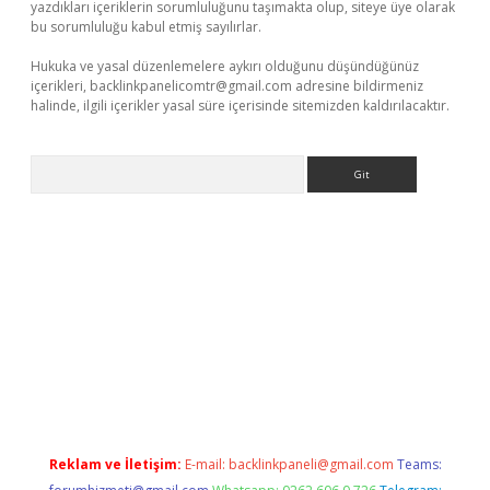
yazdıkları içeriklerin sorumluluğunu taşımakta olup, siteye üye olarak
bu sorumluluğu kabul etmiş sayılırlar.
Hukuka ve yasal düzenlemelere aykırı olduğunu düşündüğünüz
içerikleri,
backlinkpanelicomtr@gmail.com
adresine bildirmeniz
halinde, ilgili içerikler yasal süre içerisinde sitemizden kaldırılacaktır.
Arama
i
vdcasino
https://www.betexper.xyz/
Reklam ve İletişim:
E-mail:
backlinkpaneli@gmail.com
Teams: