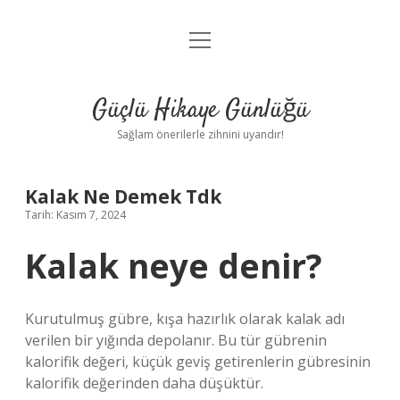
menüyü
Anasayfa
aç
Gizlilik Politikası
Güçlü Hikaye Günlüğü
Yasal Uyarı
Sağlam önerilerle zihnini uyandır!
Hakkımızda
Kalak Ne Demek Tdk
Tarih: Kasım 7, 2024
Kalak neye denir?
Kurutulmuş gübre, kışa hazırlık olarak kalak adı
verilen bir yığında depolanır. Bu tür gübrenin
kalorifik değeri, küçük geviş getirenlerin gübresinin
kalorifik değerinden daha düşüktür.