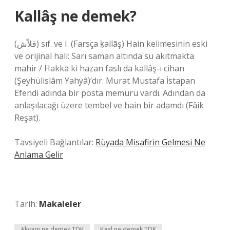
Kallâş ne demek?
(ﻗﻼّﺵ) sıf. ve I. (Farsça ḳallāş) Hain kelimesinin eski
ve orijinal hali: Sarı saman altında su akıtmakta
mahir / Hakkā ki hazan faslı da kallâş-ı cihan
(Şeyhülislâm Yahyâ)’dır. Murat Mustafa İstapan
Efendi adında bir posta memuru vardı. Adından da
anlaşılacağı üzere tembel ve hain bir adamdı (Fâik
Reşat).
Tavsiyeli Bağlantılar:
Rüyada Misafirin Gelmesi Ne
Anlama Gelir
Tarih:
Makaleler
Akvam ne demek TDK
Kaal ne demek TDK