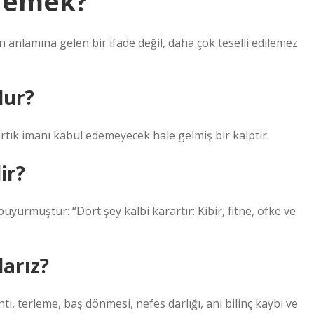
 demek?
anlamına gelen bir ifade değil, daha çok teselli edilemez
lur?
rtık imanı kabul edemeyecek hale gelmiş bir kalptir.
ir?
uyurmuştur: “Dört şey kalbi karartır: Kibir, fitne, öfke ve
larız?
ntı, terleme, baş dönmesi, nefes darlığı, ani bilinç kaybı ve