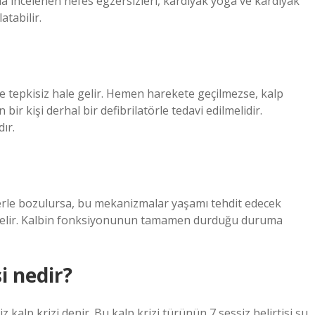
 incelenen nefes egzersizleri, kardiyak yoga ve kardiyak
atabilir.
ve tepkisiz hale gelir. Hemen harekete geçilmezse, kalp
ir kişi derhal bir defibrilatörle tedavi edilmelidir.
ır.
rle bozulursa, bu mekanizmalar yaşamı tehdit edecek
gelir. Kalbin fonksiyonunun tamamen durduğu duruma
si nedir?
 kalp krizi denir. Bu kalp krizi türünün 7 sessiz belirtisi şu