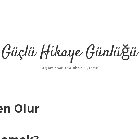
Güçlü Hikaye Günlüğü
Sağlam önerilerle zihnini uyandır!
en Olur