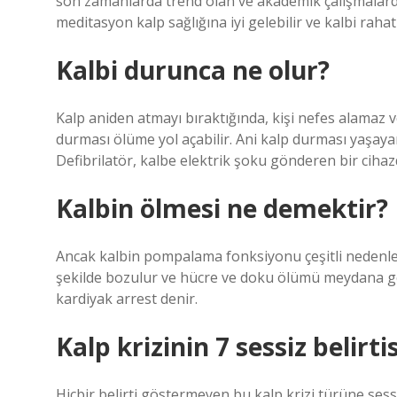
son zamanlarda trend olan ve akademik çalışmalarda
meditasyon kalp sağlığına iyi gelebilir ve kalbi rahatl
Kalbi durunca ne olur?
Kalp aniden atmayı bıraktığında, kişi nefes alamaz 
durması ölüme yol açabilir. Ani kalp durması yaşayan b
Defibrilatör, kalbe elektrik şoku gönderen bir cihazd
Kalbin ölmesi ne demektir?
Ancak kalbin pompalama fonksiyonu çeşitli nedenle
şekilde bozulur ve hücre ve doku ölümü meydana 
kardiyak arrest denir.
Kalp krizinin 7 sessiz belirti
Hiçbir belirti göstermeyen bu kalp krizi türüne sessiz