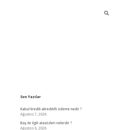
Sidebar
Son Yazılar
ilbet
güvenilir bahis siteleri
vdcasin
Kabul kredili akreditifli ödeme nedir ?
Ağustos 7, 2026
Baş ile ilgili atasözleri nelerdir ?
Ağustos 6, 2026