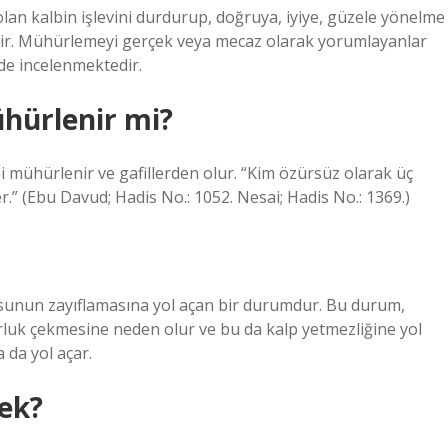
lan kalbin işlevini durdurup, doğruya, iyiye, güzele yönelme
enir. Mühürlemeyi gerçek veya mecaz olarak yorumlayanlar
de incelenmektedir.
hürlenir mi?
 mühürlenir ve gafillerden olur. “Kim özürsüz olarak üç
.” (Ebu Davud; Hadis No.: 1052. Nesai; Hadis No.: 1369.)
usunun zayıflamasına yol açan bir durumdur. Bu durum,
uk çekmesine neden olur ve bu da kalp yetmezliğine yol
a da yol açar.
ek?