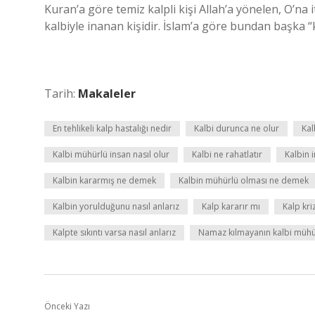
Kuran’a göre temiz kalpli kişi Allah’a yönelen, O’na
kalbiyle inanan kişidir. İslam’a göre bundan başka “k
Tarih:
Makaleler
En tehlikeli kalp hastalığı nedir
Kalbi durunca ne olur
Kal
Kalbi mühürlü insan nasıl olur
Kalbi ne rahatlatır
Kalbin 
Kalbin kararmış ne demek
Kalbin mühürlü olması ne demek
Kalbin yorulduğunu nasıl anlarız
Kalp kararır mı
Kalp kriz
Kalpte sıkıntı varsa nasıl anlarız
Namaz kılmayanın kalbi mühü
Önceki Yazı