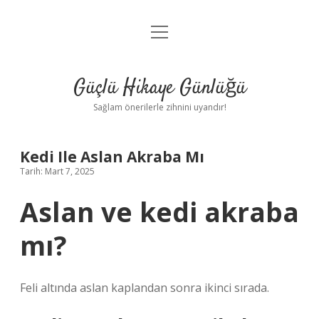
menüyü
Anasayfa
aç
Gizlilik Politikası
Güçlü Hikaye Günlüğü
Yasal Uyarı
Sağlam önerilerle zihnini uyandır!
Hakkımızda
Kedi Ile Aslan Akraba Mı
Tarih: Mart 7, 2025
Aslan ve kedi akraba
mı?
Feli altında aslan kaplandan sonra ikinci sırada.