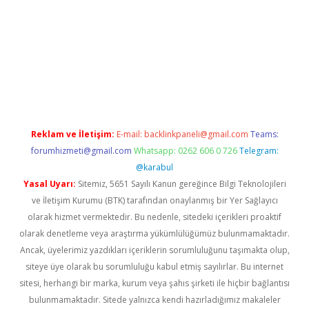
casino
https://www.betexper.xyz/
Reklam ve İletişim:
E-mail:
backlinkpaneli@gmail.com
Teams:
forumhizmeti@gmail.com
Whatsapp: 0262 606 0 726
Telegram:
@karabul
Yasal Uyarı:
Sitemiz, 5651 Sayılı Kanun gereğince Bilgi Teknolojileri
ve İletişim Kurumu (BTK) tarafından onaylanmış bir Yer Sağlayıcı
olarak hizmet vermektedir. Bu nedenle, sitedeki içerikleri proaktif
olarak denetleme veya araştırma yükümlülüğümüz bulunmamaktadır.
Ancak, üyelerimiz yazdıkları içeriklerin sorumluluğunu taşımakta olup,
siteye üye olarak bu sorumluluğu kabul etmiş sayılırlar. Bu internet
sitesi, herhangi bir marka, kurum veya şahıs şirketi ile hiçbir bağlantısı
bulunmamaktadır. Sitede yalnızca kendi hazırladığımız makaleler