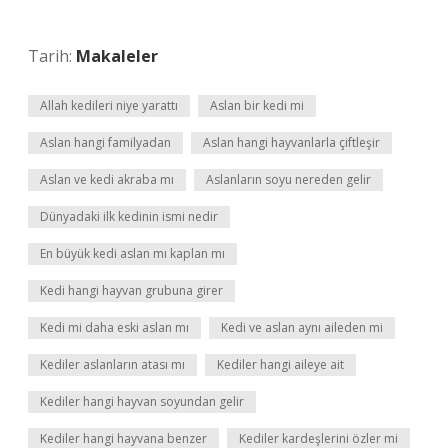
Tarih:
Makaleler
Allah kedileri niye yarattı
Aslan bir kedi mi
Aslan hangi familyadan
Aslan hangi hayvanlarla çiftleşir
Aslan ve kedi akraba mı
Aslanların soyu nereden gelir
Dünyadaki ilk kedinin ismi nedir
En büyük kedi aslan mı kaplan mı
Kedi hangi hayvan grubuna girer
Kedi mi daha eski aslan mı
Kedi ve aslan aynı aileden mi
Kediler aslanların atası mı
Kediler hangi aileye ait
Kediler hangi hayvan soyundan gelir
Kediler hangi hayvana benzer
Kediler kardeşlerini özler mi