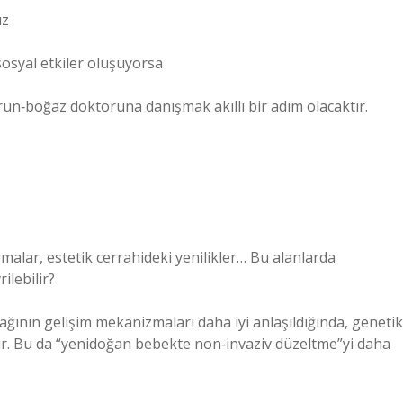
ız
sosyal etkiler oluşuyorsa
un‑boğaz doktoruna danışmak akıllı bir adım olacaktır.
ırmalar, estetik cerrahideki yenilikler… Bu alanlarda
ilebilir?
dağının gelişim mekanizmaları daha iyi anlaşıldığında, genetik
r. Bu da “yenidoğan bebekte non‑invaziv düzeltme”yi daha