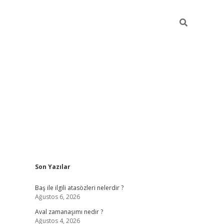
Sidebar
Son Yazılar
ilbet
güvenilir bahis siteleri
vdcasino
Baş ile ilgili atasözleri nelerdir ?
Ağustos 6, 2026
Aval zamanaşımı nedir ?
Ağustos 4, 2026