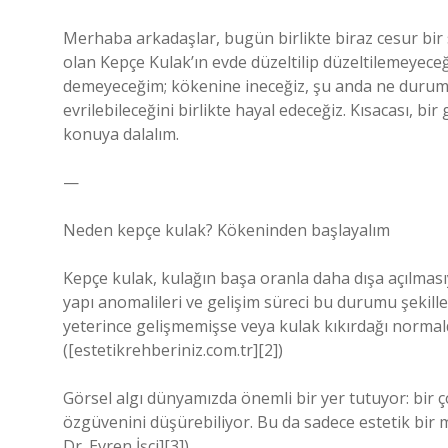
Merhaba arkadaşlar, bugün birlikte biraz cesur bir 
olan Kepçe Kulak’ın evde düzeltilip düzeltilemeyece
demeyeceğim; kökenine ineceğiz, şu anda ne durum
evrilebileceğini birlikte hayal edeceğiz. Kısacası, b
konuya dalalım.
—
Neden kepçe kulak? Kökeninden başlayalım
Kepçe kulak, kulağın başa oranla daha dışa açılmasıy
yapı anomalileri ve gelişim süreci bu durumu şekillen
yeterince gelişmemişse veya kulak kıkırdağı normal
([estetikrehberiniz.com.tr][2])
Görsel algı dünyamızda önemli bir yer tutuyor: bir 
özgüvenini düşürebiliyor. Bu da sadece estetik bir me
Dr. Evren İşçi][3])