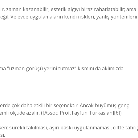
r, zaman kazanabilir, estetik algıyı biraz rahatlatabilir; ama
eğil. Ve evde uygulamaların kendi riskleri, yanlış yöntemleri
 ama “uzman görüşü yerini tutmaz” kısmını da aklımızda
erde çok daha etkili bir seçenektir. Ancak büyümüş genç
mli ölçüde azalır. ([Assoc. Prof.Tayfun Türkaslan][6])
en: sürekli takılması, aşırı baskı uygulanmaması, ciltte tahri
sı.