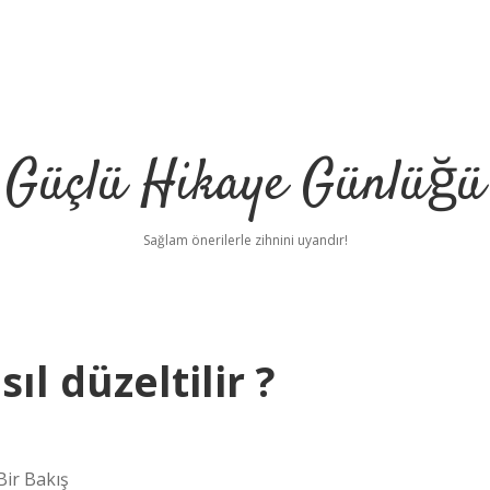
Güçlü Hikaye Günlüğü
Sağlam önerilerle zihnini uyandır!
l düzeltilir ?
Bir Bakış