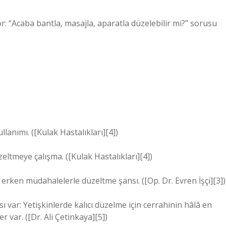
r: “Acaba bantla, masajla, aparatla düzelebilir mi?” sorusu
lanımı. ([Kulak Hastalıkları][4])
ltmeye çalışma. ([Kulak Hastalıkları][4])
ken müdahalelerle düzeltme şansı. ([Op. Dr. Evren İşçi][3])
var: Yetişkinlerde kalıcı düzelme için cerrahinin hâlâ en
 var. ([Dr. Ali Çetinkaya][5])