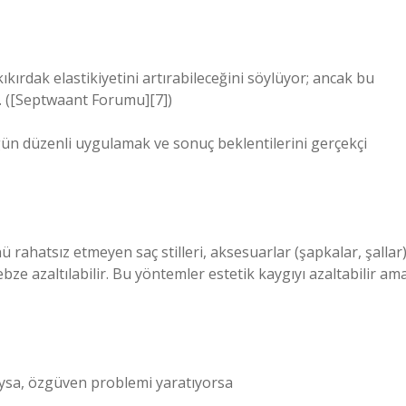
kırdak elastikiyetini artırabileceğini söylüyor; ancak bu
l. ([Septwaant Forumu][7])
gün düzenli uygulamak ve sonuç beklentilerini gerçekçi
ahatsız etmeyen saç stilleri, aksesuarlar (şapkalar, şallar
ebze azaltılabilir. Bu yöntemler estetik kaygıyı azaltabilir am
laysa, özgüven problemi yaratıyorsa