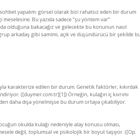
sohbet yapalım: görsel olarak bizi rahatsız eden bir durum
ği meselesine. Bu yazıda sadece “şu yöntem var”
da olduğuna bakacağız ve gelecekte bu konunun nasıl
ir grup arkadaş gibi samimi, açık ve düşündürücü bir şekilde b
la karakterize edilen bir durum. Genetik faktörler, kıkırdak
diriyor. ([duymer.com.tr][1]) Örneğin, kulağın iç kıvrımı
den daha dışa yönelmişse bu durum ortaya çıkabiliyor.
çocuğun okulda kulağı nedeniyle alay konusu olması,
sele değil, toplumsal ve psikolojik bir boyut taşıyor. ([Op.