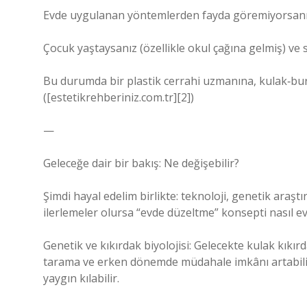
Evde uygulanan yöntemlerden fayda göremiyorsan
Çocuk yaştaysanız (özellikle okul çağına gelmiş) ve 
Bu durumda bir plastik cerrahi uzmanına, kulak‑bur
([estetikrehberiniz.com.tr][2])
—
Geleceğe dair bir bakış: Ne değişebilir?
Şimdi hayal edelim birlikte: teknoloji, genetik araşt
ilerlemeler olursa “evde düzeltme” konsepti nasıl evr
Genetik ve kıkırdak biyolojisi: Gelecekte kulak kıkır
tarama ve erken dönemde müdahale imkânı artabili
yaygın kılabilir.