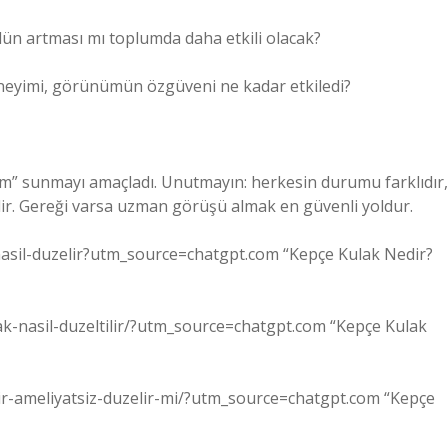
ün artması mı toplumda daha etkili olacak?
eneyimi, görünümün özgüveni ne kadar etkiledi?
şım” sunmayı amaçladı. Unutmayın: herkesin durumu farklıdır,
dir. Gereği varsa uzman görüşü almak en güvenli yoldur.
nasil-duzelir?utm_source=chatgpt.com “Kepçe Kulak Nedir?
lak-nasil-duzeltilir/?utm_source=chatgpt.com “Kepçe Kulak
elir-ameliyatsiz-duzelir-mi/?utm_source=chatgpt.com “Kepçe