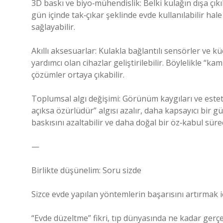
3D baskı ve biyo‑mühendislik: Belki kulağın dışa çıkık
gün içinde tak‑çıkar şeklinde evde kullanılabilir hal
sağlayabilir.
Akıllı aksesuarlar: Kulakla bağlantılı sensörler ve 
yardımcı olan cihazlar geliştirilebilir. Böylelikle “k
çözümler ortaya çıkabilir.
Toplumsal algı değişimi: Görünüm kaygıları ve esteti
açıksa özürlüdür” algısı azalır, daha kapsayıcı bir g
baskısını azaltabilir ve daha doğal bir öz‑kabul süreci
—
Birlikte düşünelim: Soru sizde
Sizce evde yapılan yöntemlerin başarısını artırmak iç
“Evde düzeltme” fikri, tıp dünyasında ne kadar gerçe