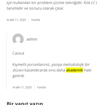
için kullanılan bir problem çözme tekniğidir. Kök (√ )
tanımlıdır ve sonucu olarak çıkar.
Aralık 11, 2025
Yanıtla
admin
Cansu!
Kıymetli yorumlarınız, yazıya metodolojik bir
düzen
kazandırarak onu daha
akademik
hale
getirdi.
Aralık 11, 2025
Yanıtla
Bir yanıt yazın