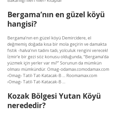
Bakanlığı İlleri ›İller› Kitaplar
Bergama’nın en güzel köyü
hangisi?
Bergama’nın en güzel köyü Demircidere, el
değmemiş doğada kısa bir mola geçirin ve damakta
fıstık -halva’nın tadını tadı, yolculuk rengini verecek!
İzmir’e bir gezi söz konusu olduğunda, “Bergama’da
yüzmek için yerler var mı?” Sorunun da mümkün
olması mümkündür. Omag-odamax.comodamax.com
›Omag› Tatil-Tat-Katacak-B … Roomamax.com
›Omag› Tatil-Tat-Katacak-B …
Kozak Bölgesi Yutan Köyü
nerededir?