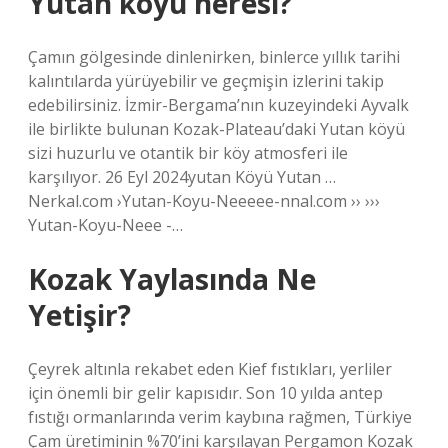
Yutan köyü neresi?
Çamın gölgesinde dinlenirken, binlerce yıllık tarihi
kalıntılarda yürüyebilir ve geçmişin izlerini takip
edebilirsiniz. İzmir-Bergama’nın kuzeyindeki Ayvalk
ile birlikte bulunan Kozak-Plateau’daki Yutan köyü
sizi huzurlu ve otantik bir köy atmosferi ile
karşılıyor. 26 Eyl 2024yutan Köyü Yutan …
Nerkal.com ›Yutan-Koyu-Neeeee-nnal.com ›› ›››
Yutan-Koyu-Neee -…
Kozak Yaylasında Ne
Yetişir?
Çeyrek altınla rekabet eden Kief fıstıkları, yerliler
için önemli bir gelir kapısıdır. Son 10 yılda antep
fıstığı ormanlarında verim kaybına rağmen, Türkiye
Çam üretiminin %70’ini karşılayan Pergamon Kozak