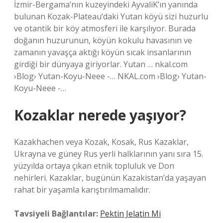
İzmir-Bergama’nın kuzeyindeki AyvaliK’ın yanında
bulunan Kozak-Plateau’daki Yutan köyü sizi huzurlu
ve otantik bir köy atmosferi ile karşılıyor. Burada
doğanın huzurunun, köyün kokulu havasının ve
zamanın yavaşça aktığı köyün sıcak insanlarının
girdiği bir dünyaya giriyorlar. Yutan … nkal.com
›Blog› Yutan-Koyu-Neee -… NKAL.com ›Blog› Yutan-
Koyu-Neee -…
Kozaklar nerede yaşıyor?
Kazakhachen veya Kozak, Kosak, Rus Kazaklar,
Ukrayna ve güney Rus yerli halklarının yanı sıra 15.
yüzyılda ortaya çıkan etnik topluluk ve Don
nehirleri. Kazaklar, bugünün Kazakistan’da yaşayan
rahat bir yaşamla karıştırılmamalıdır.
Tavsiyeli Bağlantılar:
Pektin Jelatin Mi