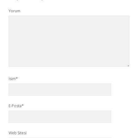
Yorum
İsim*
E-Posta*
Web Sitesi