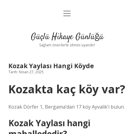
menüyü
Anasayfa
aç
Gizlilik Politikası
Güçlü Hikaye Günlüğü
Yasal Uyarı
Sağlam önerilerle zihnini uyandır!
Hakkımızda
Kozak Yaylası Hangi Köyde
Tarih: Nisan 27, 2025
Kozakta kaç köy var?
Kozak Dörfer 1, Bergama’dan 17 köy Ayvalik’i bulun.
Kozak Yaylası hangi
mahallededir?