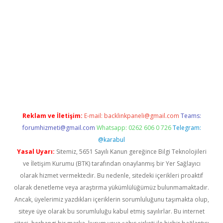
vdcasino
https://www.betexper.xyz/
Reklam ve İletişim:
E-mail:
backlinkpaneli@gmail.com
Teams:
forumhizmeti@gmail.com
Whatsapp: 0262 606 0 726
Telegram:
@karabul
Yasal Uyarı:
Sitemiz, 5651 Sayılı Kanun gereğince Bilgi Teknolojileri
ve İletişim Kurumu (BTK) tarafından onaylanmış bir Yer Sağlayıcı
olarak hizmet vermektedir. Bu nedenle, sitedeki içerikleri proaktif
olarak denetleme veya araştırma yükümlülüğümüz bulunmamaktadır.
Ancak, üyelerimiz yazdıkları içeriklerin sorumluluğunu taşımakta olup,
siteye üye olarak bu sorumluluğu kabul etmiş sayılırlar. Bu internet