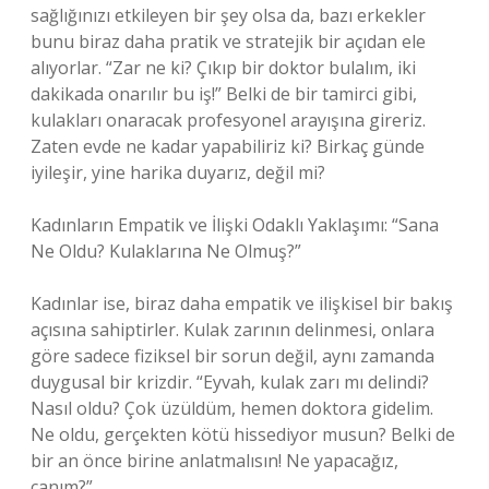
sağlığınızı etkileyen bir şey olsa da, bazı erkekler
bunu biraz daha pratik ve stratejik bir açıdan ele
alıyorlar. “Zar ne ki? Çıkıp bir doktor bulalım, iki
dakikada onarılır bu iş!” Belki de bir tamirci gibi,
kulakları onaracak profesyonel arayışına gireriz.
Zaten evde ne kadar yapabiliriz ki? Birkaç günde
iyileşir, yine harika duyarız, değil mi?
Kadınların Empatik ve İlişki Odaklı Yaklaşımı: “Sana
Ne Oldu? Kulaklarına Ne Olmuş?”
Kadınlar ise, biraz daha empatik ve ilişkisel bir bakış
açısına sahiptirler. Kulak zarının delinmesi, onlara
göre sadece fiziksel bir sorun değil, aynı zamanda
duygusal bir krizdir. “Eyvah, kulak zarı mı delindi?
Nasıl oldu? Çok üzüldüm, hemen doktora gidelim.
Ne oldu, gerçekten kötü hissediyor musun? Belki de
bir an önce birine anlatmalısın! Ne yapacağız,
canım?”