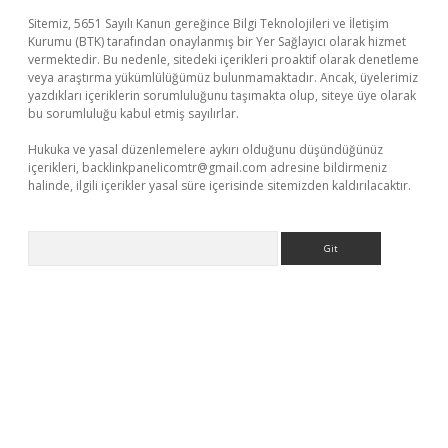
Sitemiz, 5651 Sayılı Kanun gereğince Bilgi Teknolojileri ve İletişim
Kurumu (BTK) tarafından onaylanmış bir Yer Sağlayıcı olarak hizmet
vermektedir. Bu nedenle, sitedeki içerikleri proaktif olarak denetleme
veya araştırma yükümlülüğümüz bulunmamaktadır. Ancak, üyelerimiz
yazdıkları içeriklerin sorumluluğunu taşımakta olup, siteye üye olarak
bu sorumluluğu kabul etmiş sayılırlar.
Hukuka ve yasal düzenlemelere aykırı olduğunu düşündüğünüz
içerikleri,
backlinkpanelicomtr@gmail.com
adresine bildirmeniz
halinde, ilgili içerikler yasal süre içerisinde sitemizden kaldırılacaktır.
Arama
vdcasino
https://www.betexper.xyz/