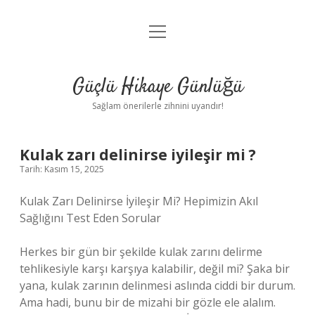
menüyü
Anasayfa
aç
Gizlilik Politikası
Güçlü Hikaye Günlüğü
Yasal Uyarı
Sağlam önerilerle zihnini uyandır!
Hakkımızda
Kulak zarı delinirse iyileşir mi ?
Tarih: Kasım 15, 2025
Kulak Zarı Delinirse İyileşir Mi? Hepimizin Akıl
Sağlığını Test Eden Sorular
Herkes bir gün bir şekilde kulak zarını delirme
tehlikesiyle karşı karşıya kalabilir, değil mi? Şaka bir
yana, kulak zarının delinmesi aslında ciddi bir durum.
Ama hadi, bunu bir de mizahi bir gözle ele alalım.