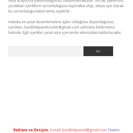
veya araştırma yükümlülüğümüz bulunmamaktadır. Ancak, üyelerimiz
yazdıkları içeriklerin sorumluluğunu taşımakta olup, siteye üye olarak
bu sorumluluğu kabul etmiş sayılırlar.
Hukuka ve yasal düzenlemelere aykırı olduğunu düşündüğünüz
içerikleri,
backlinkpanelicomtr@gmail.com
adresine bildirmeniz
halinde, ilgili içerikler yasal süre içerisinde sitemizden kaldırılacaktır.
Arama
casino
https://www.betexper.xyz/
Reklam ve İletişim:
E-mail:
backlinkpaneli@gmail.com
Teams: