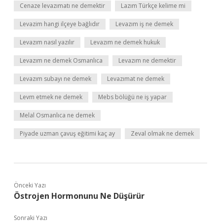
Cenaze levazımatı ne demektir
Lazım Türkçe kelime mi
Levazim hangi ilçeye bağlıdır
Levazım iş ne demek
Levazım nasıl yazılır
Levazım ne demek hukuk
Levazım ne demek Osmanlıca
Levazım ne demektir
Levazım subayı ne demek
Levazımat ne demek
Levm etmek ne demek
Mebs bölüğü ne iş yapar
Melal Osmanlıca ne demek
Piyade uzman çavuş eğitimi kaç ay
Zeval olmak ne demek
Önceki Yazı
Östrojen Hormonunu Ne Düşürür
Sonraki Yazı