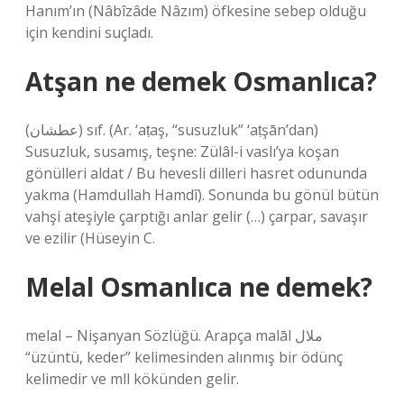
Hanım’ın (Nâbîzâde Nâzım) öfkesine sebep olduğu
için kendini suçladı.
Atşan ne demek Osmanlıca?
(ﻋﻄﺸﺎﻥ) sıf. (Ar. ‘aṭaş, “susuzluk” ‘aṭşān’dan)
Susuzluk, susamış, teşne: Zülâl-i vaslı’ya koşan
gönülleri aldat / Bu hevesli dilleri hasret odununda
yakma (Hamdullah Hamdî). Sonunda bu gönül bütün
vahşi ateşiyle çarptığı anlar gelir (…) çarpar, savaşır
ve ezilir (Hüseyin C.
Melal Osmanlıca ne demek?
melal – Nişanyan Sözlüğü. Arapça malāl ملال
“üzüntü, keder” kelimesinden alınmış bir ödünç
kelimedir ve mll kökünden gelir.