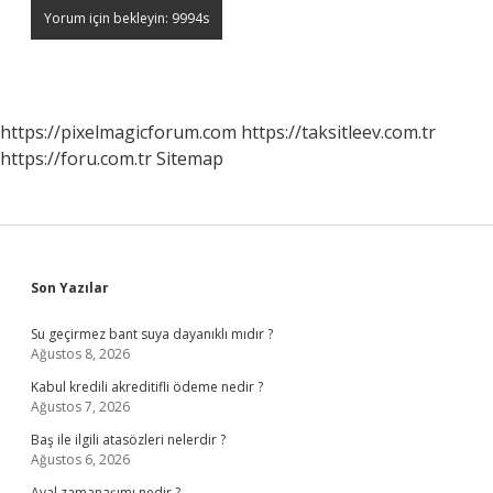
https://pixelmagicforum.com
https://taksitleev.com.tr
https://foru.com.tr
Sitemap
Sidebar
Son Yazılar
Su geçirmez bant suya dayanıklı mıdır ?
Ağustos 8, 2026
Kabul kredili akreditifli ödeme nedir ?
Ağustos 7, 2026
Baş ile ilgili atasözleri nelerdir ?
Ağustos 6, 2026
Aval zamanaşımı nedir ?