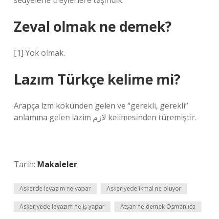
sedyelerle treylerlere taşındık.
Zeval olmak ne demek?
[1] Yok olmak.
Lazım Türkçe kelime mi?
Arapça lzm kökünden gelen ve “gerekli, gerekli”
anlamına gelen lāzim لازم kelimesinden türemiştir.
Tarih:
Makaleler
Askerde levazım ne yapar
Askeriyede ikmal ne oluyor
Askeriyede levazım ne iş yapar
Atşan ne demek Osmanlıca