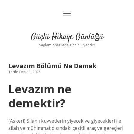
menüyü
Anasayfa
aç
Gizlilik Politikası
Güçlü Hikaye Günlüğü
Yasal Uyarı
Sağlam önerilerle zihnini uyandır!
Hakkımızda
Levazım Bölümü Ne Demek
Tarih: Ocak 3, 2025
Levazım ne
demektir?
(Askeri) Silahlı kuvvetlerin yiyecek ve giyecekleri ile
silah ve mühimmat dışındaki çeşitli araç ve gereçleri