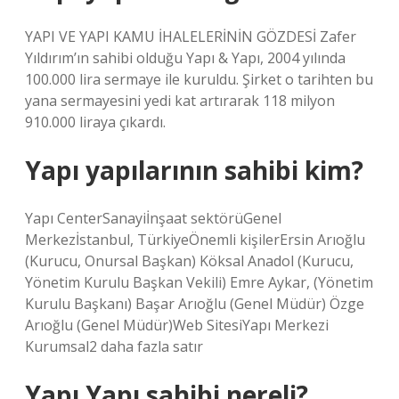
YAPI VE YAPI KAMU İHALELERİNİN GÖZDESİ Zafer
Yıldırım’ın sahibi olduğu Yapı & Yapı, 2004 yılında
100.000 lira sermaye ile kuruldu. Şirket o tarihten bu
yana sermayesini yedi kat artırarak 118 milyon
910.000 liraya çıkardı.
Yapı yapılarının sahibi kim?
Yapı CenterSanayiİnşaat sektörüGenel
Merkezİstanbul, TürkiyeÖnemli kişilerErsin Arıoğlu
(Kurucu, Onursal Başkan) Köksal Anadol (Kurucu,
Yönetim Kurulu Başkan Vekili) Emre Aykar, (Yönetim
Kurulu Başkanı) Başar Arıoğlu (Genel Müdür) Özge
Arıoğlu (Genel Müdür)Web SitesiYapı Merkezi
Kurumsal2 daha fazla satır
Yapı Yapı sahibi nereli?