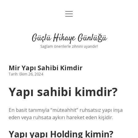
menüyü
Anasayfa
aç
Gizlilik Politikası
Güçlü Hikaye Günlüğü
Yasal Uyarı
Sağlam önerilerle zihnini uyandır!
Hakkımızda
Mir Yapı Sahibi Kimdir
Tarih: Ekim 26, 2024
Yapı sahibi kimdir?
En basit tanımıyla “müteahhit” ruhsatsız yapı inşa
eden veya ruhsata aykırı hareket eden kişidir.
Yapı yapı Holding kimin?