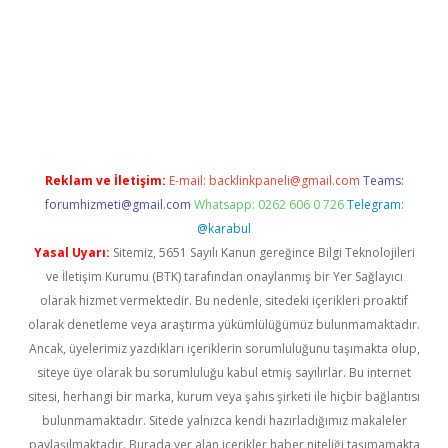
sino
https://www.betexper.xyz/
Reklam ve İletişim:
E-mail:
backlinkpaneli@gmail.com
Teams:
forumhizmeti@gmail.com
Whatsapp: 0262 606 0 726
Telegram:
@karabul
Yasal Uyarı:
Sitemiz, 5651 Sayılı Kanun gereğince Bilgi Teknolojileri
ve İletişim Kurumu (BTK) tarafından onaylanmış bir Yer Sağlayıcı
olarak hizmet vermektedir. Bu nedenle, sitedeki içerikleri proaktif
olarak denetleme veya araştırma yükümlülüğümüz bulunmamaktadır.
Ancak, üyelerimiz yazdıkları içeriklerin sorumluluğunu taşımakta olup,
siteye üye olarak bu sorumluluğu kabul etmiş sayılırlar. Bu internet
sitesi, herhangi bir marka, kurum veya şahıs şirketi ile hiçbir bağlantısı
bulunmamaktadır. Sitede yalnızca kendi hazırladığımız makaleler
paylaşılmaktadır. Burada yer alan içerikler haber niteliği taşımamakta