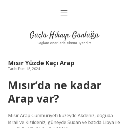
menüyü
Anasayfa
aç
Gizlilik Politikası
Güçlü Hikaye Günlüğü
Yasal Uyarı
Sağlam önerilerle zihnini uyandır!
Hakkımızda
Mısır Yüzde Kaçı Arap
Tarih: Ekim 18, 2024
Mısır’da ne kadar
Arap var?
Mısır Arap Cumhuriyeti kuzeyde Akdeniz, doğuda
İsrail ve Kızıldeniz, güneyde Sudan ve batıda Libya ile