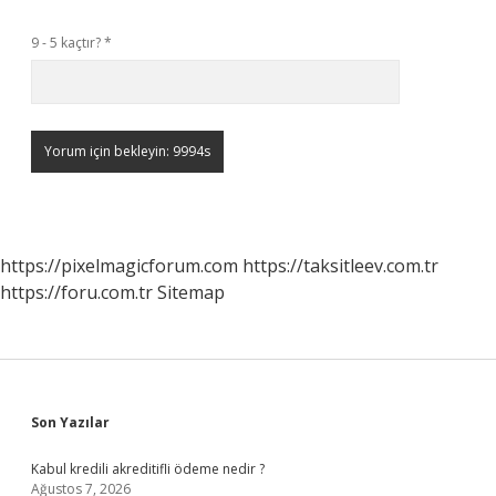
9 - 5 kaçtır?
*
https://pixelmagicforum.com
https://taksitleev.com.tr
https://foru.com.tr
Sitemap
Sidebar
Son Yazılar
Kabul kredili akreditifli ödeme nedir ?
Ağustos 7, 2026