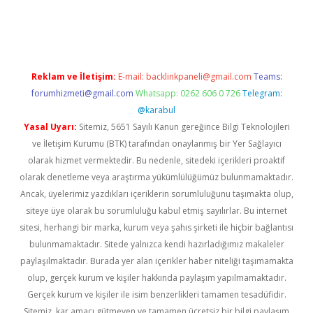
asino
https://www.betexper.xyz/
Reklam ve İletişim:
E-mail:
backlinkpaneli@gmail.com
Teams:
forumhizmeti@gmail.com
Whatsapp: 0262 606 0 726
Telegram:
@karabul
Yasal Uyarı:
Sitemiz, 5651 Sayılı Kanun gereğince Bilgi Teknolojileri
ve İletişim Kurumu (BTK) tarafından onaylanmış bir Yer Sağlayıcı
olarak hizmet vermektedir. Bu nedenle, sitedeki içerikleri proaktif
olarak denetleme veya araştırma yükümlülüğümüz bulunmamaktadır.
Ancak, üyelerimiz yazdıkları içeriklerin sorumluluğunu taşımakta olup,
siteye üye olarak bu sorumluluğu kabul etmiş sayılırlar. Bu internet
sitesi, herhangi bir marka, kurum veya şahıs şirketi ile hiçbir bağlantısı
bulunmamaktadır. Sitede yalnızca kendi hazırladığımız makaleler
paylaşılmaktadır. Burada yer alan içerikler haber niteliği taşımamakta
olup, gerçek kurum ve kişiler hakkında paylaşım yapılmamaktadır.
Gerçek kurum ve kişiler ile isim benzerlikleri tamamen tesadüfidir.
Sitemiz, kar amacı gütmeyen ve tamamen ücretsiz bir bilgi paylaşım