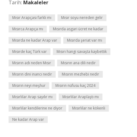
Tarih:
Makaleler
Mısır Arapçası farklı mı
Mısır soyu nereden gelir
Mısırca Arapça mı
Mısırda asgari ücret ne kadar
Mısırda ne kadar Arap var
Mısırda şeriat var mı
Mısırde kaç Türk var
Mısırı hangi savaşta kaybettik
Mısırın adı neden Mısır
Mısırın ana dili nedir
Mısırın dini inancı nedir
Mısırın mezhebi nedir
Mısırın neyi meşhur
Mısırın nüfusu kaç 2024
Mısırlılar Arap sayılır mı
Mısırlılar Araplaştı mı
Mısırlılar kendilerine ne diyor
Mısırlılar ne kökenli
Ne kadar Arap var