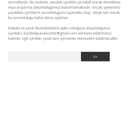
vermektedir. Bu nedenle, sitedeki içerikleri proaktif olarak denetleme
veya araştırma yükümlülüğümüz bulunmamaktadır. Ancak, üyelerimiz
yazdıkları içeriklerin sorumluluğunu taşımakta olup, siteye üye olarak
bu sorumluluğu kabul etmiş sayılırlar.
Hukuka ve yasal düzenlemelere aykırı olduğunu düşündüğünüz
içerikleri,
backlinkpanelicomtr@gmail.com
adresine bildirmeniz
halinde, ilgili içerikler yasal süre içerisinde sitemizden kaldırılacaktır.
Arama
no
https://www.betexper.xyz/