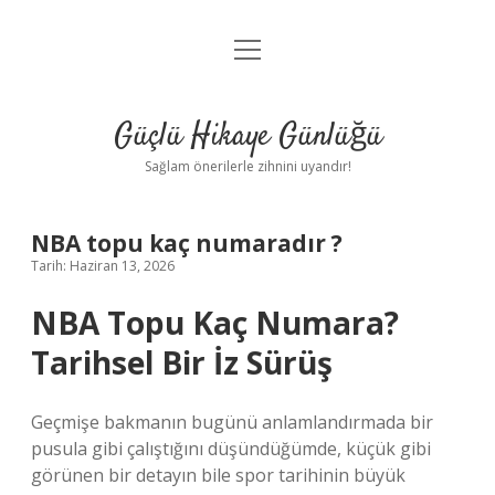
menüyü
Anasayfa
aç
Gizlilik Politikası
Güçlü Hikaye Günlüğü
Yasal Uyarı
Sağlam önerilerle zihnini uyandır!
Hakkımızda
NBA topu kaç numaradır ?
Tarih: Haziran 13, 2026
NBA Topu Kaç Numara?
Tarihsel Bir İz Sürüş
Geçmişe bakmanın bugünü anlamlandırmada bir
pusula gibi çalıştığını düşündüğümde, küçük gibi
görünen bir detayın bile spor tarihinin büyük