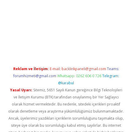
vdcasino
https://www.betexper.xyz/
Reklam ve İletişim:
E-mail:
backlinkpaneli@gmail.com
Teams:
forumhizmeti@gmail.com
Whatsapp: 0262 606 0 726
Telegram:
@karabul
Yasal Uyarı:
Sitemiz, 5651 Sayılı Kanun gereğince Bilgi Teknolojileri
ve İletişim Kurumu (BTK) tarafından onaylanmış bir Yer Sağlayıcı
olarak hizmet vermektedir. Bu nedenle, sitedeki içerikleri proaktif
olarak denetleme veya araştırma yükümlülüğümüz bulunmamaktadır.
Ancak, üyelerimiz yazdıkları içeriklerin sorumluluğunu taşımakta olup,
siteye üye olarak bu sorumluluğu kabul etmiş sayılırlar. Bu internet