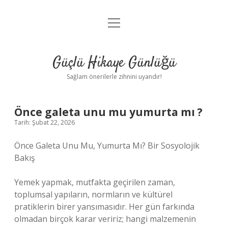
menüyü
Anasayfa
aç
Gizlilik Politikası
Güçlü Hikaye Günlüğü
Yasal Uyarı
Sağlam önerilerle zihnini uyandır!
Hakkımızda
Önce galeta unu mu yumurta mı ?
Tarih: Şubat 22, 2026
Önce Galeta Unu Mu, Yumurta Mı? Bir Sosyolojik
Bakış
Yemek yapmak, mutfakta geçirilen zaman,
toplumsal yapıların, normların ve kültürel
pratiklerin birer yansımasıdır. Her gün farkında
olmadan birçok karar veririz; hangi malzemenin