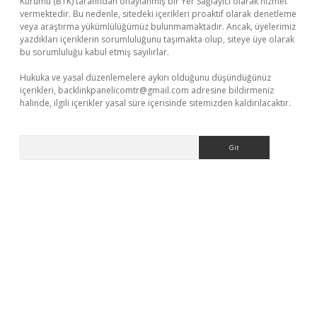
Kurumu (BTK) tarafından onaylanmış bir Yer Sağlayıcı olarak hizmet
vermektedir. Bu nedenle, sitedeki içerikleri proaktif olarak denetleme
veya araştırma yükümlülüğümüz bulunmamaktadır. Ancak, üyelerimiz
yazdıkları içeriklerin sorumluluğunu taşımakta olup, siteye üye olarak
bu sorumluluğu kabul etmiş sayılırlar.
Hukuka ve yasal düzenlemelere aykırı olduğunu düşündüğünüz
içerikleri,
backlinkpanelicomtr@gmail.com
adresine bildirmeniz
halinde, ilgili içerikler yasal süre içerisinde sitemizden kaldırılacaktır.
Arama
sino
https://www.betexper.xyz/