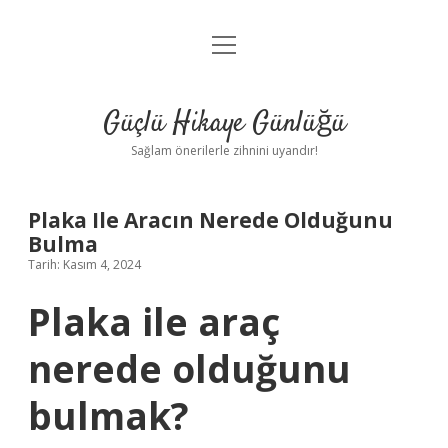
menüyü
Anasayfa
aç
Gizlilik Politikası
Güçlü Hikaye Günlüğü
Yasal Uyarı
Sağlam önerilerle zihnini uyandır!
Hakkımızda
Plaka Ile Aracın Nerede Olduğunu
Bulma
Tarih: Kasım 4, 2024
Plaka ile araç
nerede olduğunu
bulmak?