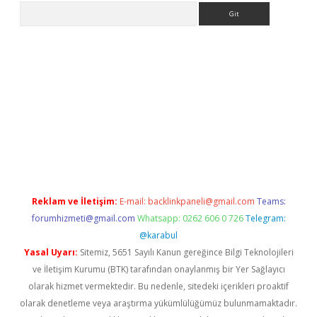
Arama
sino
https://www.betexper.xyz/
Reklam ve İletişim:
E-mail:
backlinkpaneli@gmail.com
Teams:
forumhizmeti@gmail.com
Whatsapp: 0262 606 0 726
Telegram:
@karabul
Yasal Uyarı:
Sitemiz, 5651 Sayılı Kanun gereğince Bilgi Teknolojileri
ve İletişim Kurumu (BTK) tarafından onaylanmış bir Yer Sağlayıcı
olarak hizmet vermektedir. Bu nedenle, sitedeki içerikleri proaktif
olarak denetleme veya araştırma yükümlülüğümüz bulunmamaktadır.