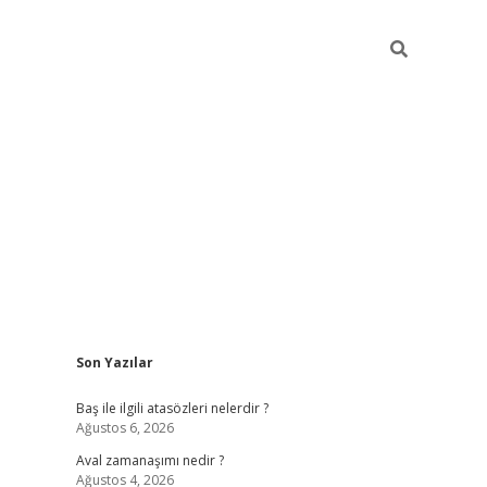
Sidebar
Son Yazılar
ilbet
güvenilir bahis siteleri
vdcas
Baş ile ilgili atasözleri nelerdir ?
Ağustos 6, 2026
Aval zamanaşımı nedir ?
Ağustos 4, 2026