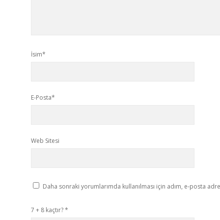
İsim*
E-Posta*
Web Sitesi
Daha sonraki yorumlarımda kullanılması için adım, e-posta adres
7 + 8 kaçtır?
*