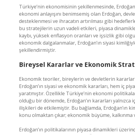
Türkiye’nin ekonomisinin şekillenmesinde, Erdoğan’ı
ekonomi anlayışını benimsemiş olan Erdoğan, devlet
desteklenmesi ve ihracatın artırılması gibi hedeflerl
bu stratejilerin uzun vadeli etkileri, piyasa dinami
kaybı, yüksek enflasyon oranları ve işsizlik gibi olgu
ekonomik dalgalanmalar, Erdoğan’ın siyasi kimliğiyle
şekillendirmiştir.
Bireysel Kararlar ve Ekonomik Strat
Ekonomik teoriler, bireylerin ve devletlerin kararları
Erdoğan’ın siyasi ve ekonomik kararları, hem iç piy
yaratmıştır. Özellikle Türkiye’nin ekonomi politikala
olduğu bir dönemde, Erdoğan’ın kararları yalnızca 
ilişkileri de etkilemiştir. Bu bağlamda, Erdoğan’ın kiml
konu olmaktan çıkar; ekonomik büyüme, kalkınma ve 
Erdoğan’ın politikalarının piyasa dinamikleri üzerin