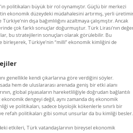
n politikaları büyük bir rol oynamıştır. Güçlü bir merkezi
in ekonomik düzeydeki müdahalesini artırmış, yerli üretimi
e Türkiye’nin dışa bağımlılığını azaltmaya çalışmıştır. Ancak
klerinde çok farklı sonuçlar doğurmuştur. Türk Lirası’nın değe
lar, bu stratejilerin sonuçları olarak görülebilir. Bu
 birleşerek, Türkiye’nin “milli” ekonomik kimliğini de
ejiler
nı genellikle kendi çıkarlarına göre verdiğini söyler.
asada hem de uluslararası arenada geniş bir etki alanı
rının, global piyasaların hareketliliğiyle doğrudan bağlantılı
iç ekonomik dengeyi değil, aynı zamanda dış ekonomik
iği ve politikaları, sadece biyolojik kökenlerle sınırlı bir
refah politikaları gibi somut unsurlar da bu kimliği besler.
deki etkileri, Türk vatandaşlarının bireysel ekonomik