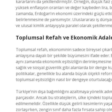
kararlarını da şekillendirmiştir. Örneğin, düşük faiz 
yüksek enflasyon oranları ve değer kaybeden lira, b
zamanda, Erdoğan’ın ekonomi üzerindeki güçlü etkisi,
belirlenmesine de yansımıştır. Uluslararası iş dünya
ve ulusal kimlik anlayışıyla paralel olarak şekillenme
Toplumsal Refah ve Ekonomik Adal
Toplumsal refah, ekonominin sadece bireysel çıkarla
anlayışına dayalı bir şekilde büyümesini ifade eder.
aynı zamanda ekonomik eşitsizliğin derinleşmesine d
sağlık ve sosyal güvenlik gibi alanlarda bir denge
politikalar, genellikle bu alanda büyük ölçekli ref
toplumsal eşitsizliğin nasıl bir dengeye oturtulacağ
Türkiye’nin dışa bağımlılığını azaltmaya yönelik a
parçasıdır. Ancak bu stratejilerin, ülke içindeki topl
edilmemelidir. Özellikle düşük gelirli kesimlerin ya
zorlaşırken, zengin sınıf daha fazla fırsata sahip o