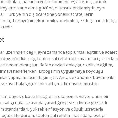
politikaları, halkın kredi kullanımını teşvik etmiş, ancak
ireylerin satın alma gücünü olumsuz etkilemiştir. Aynı
 Türkiye’nin dış ticaretine yönelik stratejilerin
sında, Türkiye’nin ekonomik yönelimleri, Erdoğan’ın liderliği
ktedir.
et
r üzerinden değil, aynı zamanda toplumsal eşitlik ve adalet
 Erdoğan’ın liderliği, toplumsal refahı artırma amacı güderken
e neden olmuştur. Refah devleti anlayışı, özellikle eğitim,
 kurmayı hedeflerken, Erdoğan’ın uygulamaya koyduğu
ormlar yapma amacını taşımıştır. Ancak ekonomik büyüme ile
ı sorusu hala geçerli bir tartışma konusu olmuştur.
dımlar, büyük ölçüde Erdoğan’ın ekonomik vizyonunun bir
umsal gruplar arasında yarattığı eşitsizlikler de göz ardı
şam standartları, yüksek enflasyon ve düşük ücretlerle
lmuştur. Bu durum, toplumsal refahın nasıl daha eşit bir