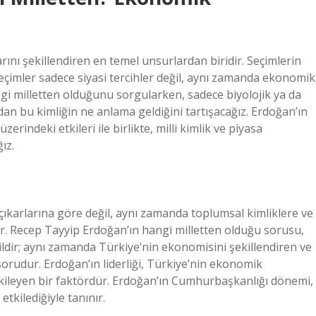
rını şekillendiren en temel unsurlardan biridir. Seçimlerin
seçimler sadece siyasi tercihler değil, aynı zamanda ekonomik
ngi milletten olduğunu sorgularken, sadece biyolojik ya da
dan bu kimliğin ne anlama geldiğini tartışacağız. Erdoğan’ın
erindeki etkileri ile birlikte, milli kimlik ve piyasa
ız.
l çıkarlarına göre değil, aynı zamanda toplumsal kimliklere ve
rler. Recep Tayyip Erdoğan’ın hangi milletten olduğu sorusu,
ğildir; aynı zamanda Türkiye’nin ekonomisini şekillendiren ve
 sorudur. Erdoğan’ın liderliği, Türkiye’nin ekonomik
etkileyen bir faktördür. Erdoğan’ın Cumhurbaşkanlığı dönemi,
tkilediğiyle tanınır.