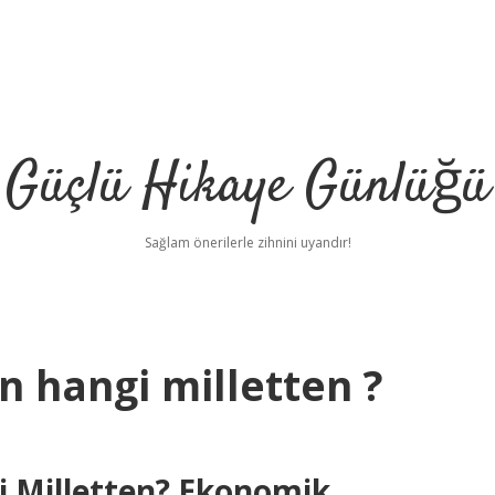
Güçlü Hikaye Günlüğü
Sağlam önerilerle zihnini uyandır!
n hangi milletten ?
i Milletten? Ekonomik