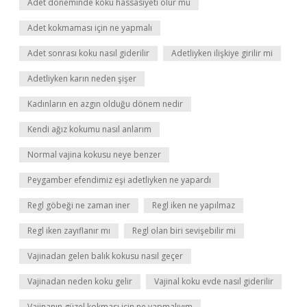
Adet döneminde koku hassasiyeti olur mu
Adet kokmaması için ne yapmalı
Adet sonrası koku nasıl giderilir
Adetliyken ilişkiye girilir mi
Adetliyken karın neden şişer
Kadınların en azgın olduğu dönem nedir
Kendi ağız kokumu nasıl anlarım
Normal vajina kokusu neye benzer
Peygamber efendimiz eşi adetliyken ne yapardı
Regl göbeği ne zaman iner
Regl iken ne yapılmaz
Regl iken zayıflanır mı
Regl olan biri sevişebilir mi
Vajinadan gelen balık kokusu nasıl geçer
Vajinadan neden koku gelir
Vajinal koku evde nasıl giderilir
Vajinanın güzel kokması için ne yapmalıyım