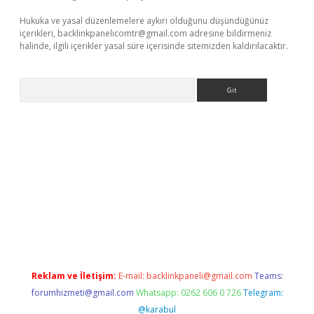
Hukuka ve yasal düzenlemelere aykırı olduğunu düşündüğünüz
içerikleri,
backlinkpanelicomtr@gmail.com
adresine bildirmeniz
halinde, ilgili içerikler yasal süre içerisinde sitemizden kaldırılacaktır.
Arama
sino
https://www.betexper.xyz/
Reklam ve İletişim:
E-mail:
backlinkpaneli@gmail.com
Teams:
forumhizmeti@gmail.com
Whatsapp: 0262 606 0 726
Telegram:
@karabul