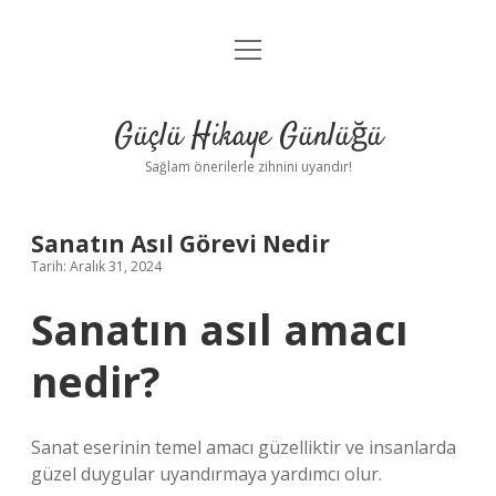
menüyü
Anasayfa
aç
Gizlilik Politikası
Güçlü Hikaye Günlüğü
Yasal Uyarı
Sağlam önerilerle zihnini uyandır!
Hakkımızda
Sanatın Asıl Görevi Nedir
Tarih: Aralık 31, 2024
Sanatın asıl amacı
nedir?
Sanat eserinin temel amacı güzelliktir ve insanlarda
güzel duygular uyandırmaya yardımcı olur.