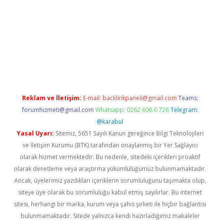
sino
https://www.betexper.xyz/
Reklam ve İletişim:
E-mail:
backlinkpaneli@gmail.com
Teams:
forumhizmeti@gmail.com
Whatsapp: 0262 606 0 726
Telegram:
@karabul
Yasal Uyarı:
Sitemiz, 5651 Sayılı Kanun gereğince Bilgi Teknolojileri
ve İletişim Kurumu (BTK) tarafından onaylanmış bir Yer Sağlayıcı
olarak hizmet vermektedir. Bu nedenle, sitedeki içerikleri proaktif
olarak denetleme veya araştırma yükümlülüğümüz bulunmamaktadır.
Ancak, üyelerimiz yazdıkları içeriklerin sorumluluğunu taşımakta olup,
siteye üye olarak bu sorumluluğu kabul etmiş sayılırlar. Bu internet
sitesi, herhangi bir marka, kurum veya şahıs şirketi ile hiçbir bağlantısı
bulunmamaktadır. Sitede yalnızca kendi hazırladığımız makaleler