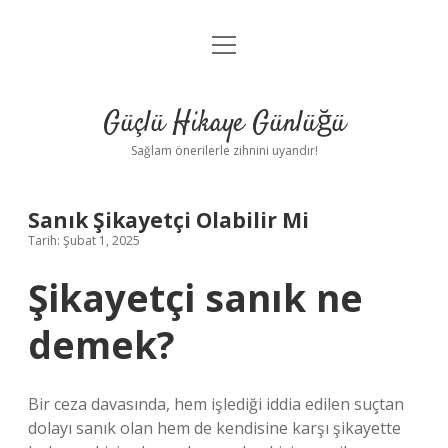
menüyü
Anasayfa
aç
Gizlilik Politikası
Güçlü Hikaye Günlüğü
Yasal Uyarı
Sağlam önerilerle zihnini uyandır!
Hakkımızda
Sanık Şikayetçi Olabilir Mi
Tarih: Şubat 1, 2025
Şikayetçi sanık ne
demek?
Bir ceza davasında, hem işlediği iddia edilen suçtan
dolayı sanık olan hem de kendisine karşı şikayette