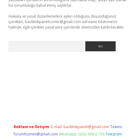
bu sorumluluğu kabul etmiş sayılırlar.
Hukuka ve yasal düzenlemelere aykırı olduğunu düşündüğünüz
içerikleri,
backlinkpanelicomtr@gmail.com
adresine bildirmeniz
halinde, ilgili içerikler yasal süre içerisinde sitemizden kaldırılacaktır.
Arama
asino
https://www.betexper.xyz/
Reklam ve İletişim:
E-mail:
backlinkpaneli@gmail.com
Teams:
forumhizmeti@gmail.com
Whatsapp: 0262 606 0 726
Telegram: