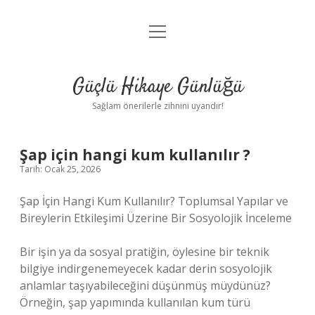
menüyü
Anasayfa
aç
Gizlilik Politikası
Güçlü Hikaye Günlüğü
Yasal Uyarı
Sağlam önerilerle zihnini uyandır!
Hakkımızda
Şap için hangi kum kullanılır ?
Tarih: Ocak 25, 2026
Şap İçin Hangi Kum Kullanılır? Toplumsal Yapılar ve
Bireylerin Etkileşimi Üzerine Bir Sosyolojik İnceleme
Bir işin ya da sosyal pratiğin, öylesine bir teknik
bilgiye indirgenemeyecek kadar derin sosyolojik
anlamlar taşıyabileceğini düşünmüş müydünüz?
Örneğin, şap yapımında kullanılan kum türü