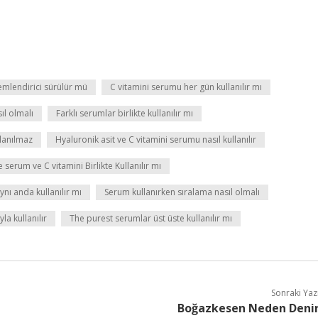
emlendirici sürülür mü
C vitamini serumu her gün kullanılır mı
sıl olmalı
Farklı serumlar birlikte kullanılır mı
llanılmaz
Hyaluronik asit ve C vitamini serumu nasıl kullanılır
serum ve C vitamini Birlikte Kullanılır mı
aynı anda kullanılır mı
Serum kullanırken sıralama nasıl olmalı
la kullanılır
The purest serumlar üst üste kullanılır mı
Sonraki Yaz
Boğazkesen Neden Deni