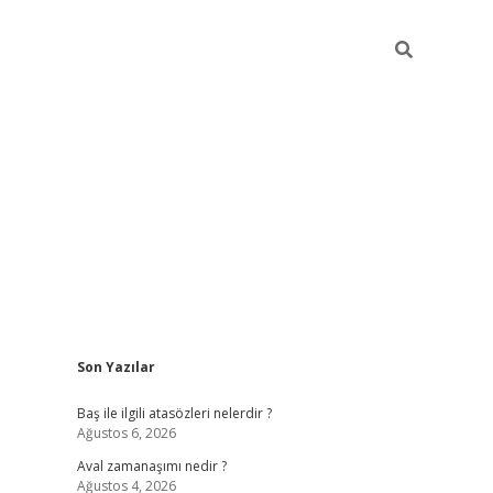
Sidebar
Son Yazılar
ilbet
güvenilir bahis siteleri
vdcasin
Baş ile ilgili atasözleri nelerdir ?
Ağustos 6, 2026
Aval zamanaşımı nedir ?
Ağustos 4, 2026