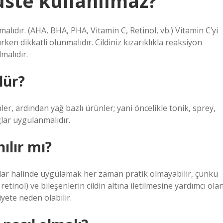
üste kullanılmaz?
malıdır. (AHA, BHA, PHA, Vitamin C, Retinol, vb.) Vitamin C’yi
rken dikkatli olunmalıdır. Cildiniz kızarıklıkla reaksiyon
malıdır.
lür?
er, ardından yağ bazlı ürünler; yani öncelikle tonik, sprey,
lar uygulanmalıdır.
ılır mı?
nlar halinde uygulamak her zaman pratik olmayabilir, çünkü
etinol) ve bileşenlerin cildin altına iletilmesine yardımcı ola
siyete neden olabilir.