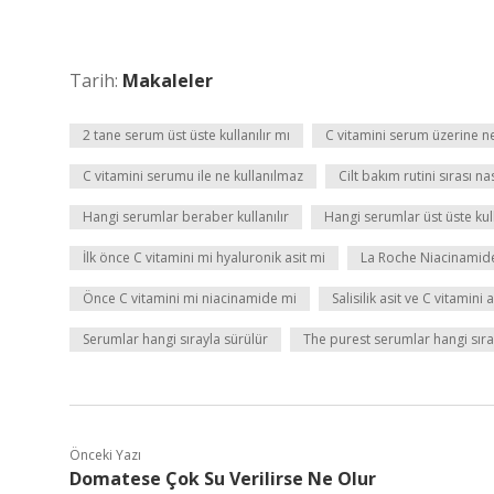
Tarih:
Makaleler
2 tane serum üst üste kullanılır mı
C vitamini serum üzerine n
C vitamini serumu ile ne kullanılmaz
Cilt bakım rutini sırası na
Hangi serumlar beraber kullanılır
Hangi serumlar üst üste ku
İlk önce C vitamini mi hyaluronik asit mi
La Roche Niacinamide 
Önce C vitamini mi niacinamide mi
Salisilik asit ve C vitamini 
Serumlar hangi sırayla sürülür
The purest serumlar hangi sıray
Önceki Yazı
Domatese Çok Su Verilirse Ne Olur