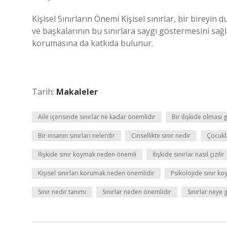
Kişisel Sınırların Önemi Kişisel sınırlar, bir bireyin
ve başkalarının bu sınırlara saygı göstermesini sağlar
korumasına da katkıda bulunur.
Tarih:
Makaleler
Aile içerisinde sınırlar ne kadar önemlidir
Bir ilişkide olması
Bir insanın sınırları nelerdir
Cinsellikte sınır nedir
Çocukl
İlişkide sınır koymak neden önemli
İlişkide sınırlar nasıl çizilir
Kişisel sınırları korumak neden önemlidir
Psikolojide sınır k
Sınır nedir tanımı
Sınırlar neden önemlidir
Sınırlar neye 