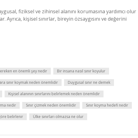
 duygusal, fiziksel ve zihinsel alanını korumasına yardımcı olur
. Ayrıca, kişisel sınırlar, bireyin özsaygısını ve değerini
 gereken en önemli şey nedir
Bir insana nasıl sınır koyulur
ara sınır koymak neden önemlidir
Duygusal sınır ne demek
Kişisel alanının sınırlarını belirlemek neden önemlidir
oyma nedir
Sınır çizmek neden önemlidir
Sınır koyma hedefi nedir
göre belirlenir
Ülke sınırları olmazsa ne olur