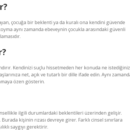
r?
ayan, çocuğa bir beklenti ya da kuralı ona kendini güvende
nır koyma aynı zamanda ebeveynin çocukla arasındaki güvenli
lamasıdır.
r?
ındırır. Kendinizi suçlu hissetmeden her konuda ne istediğiniz
larınıza net, açık ve tutarlı bir dille ifade edin. Aynı zamand
lamaya özen gösterin.
cinsellikle ilgili durumlardaki beklentileri üzerinden gelişir.
Burada kişinin rızası devreye girer. Farklı cinsel sınırlara
lıklı saygıyı gerektirir.