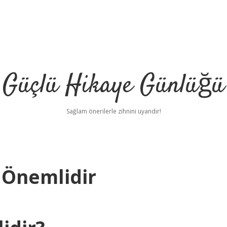
Güçlü Hikaye Günlüğü
Sağlam önerilerle zihnini uyandır!
 Önemlidir