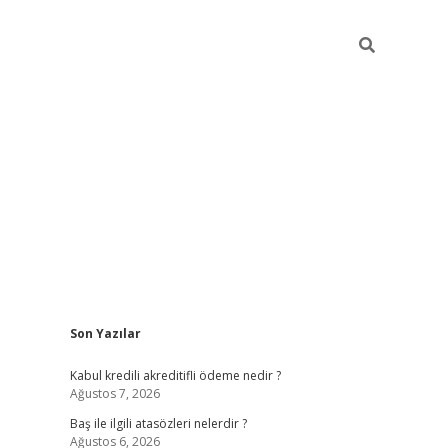
Sidebar
Son Yazılar
ilbet
güvenilir bahis siteleri
vdcasino
Kabul kredili akreditifli ödeme nedir ?
Ağustos 7, 2026
Baş ile ilgili atasözleri nelerdir ?
Ağustos 6, 2026