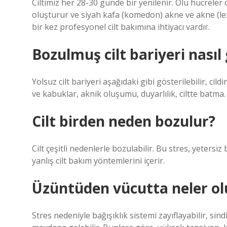
Ciltimiz her 28-30 günde bir yenilenir. Ölü hücreler ci
oluşturur ve siyah kafa (komedon) akne ve akne (le
bir kez profesyonel cilt bakımına ihtiyacı vardır.
Bozulmuş cilt bariyeri nasıl
Yolsuz cilt bariyeri aşağıdaki gibi gösterilebilir, ci
ve kabuklar, aknik oluşumu, duyarlılık, ciltte batma.
Cilt birden neden bozulur?
Cilt çeşitli nedenlerle bozulabilir. Bu stres, yetersiz
yanlış cilt bakım yöntemlerini içerir.
Üzüntüden vücutta neler ol
Stres nedeniyle bağışıklık sistemi zayıflayabilir, sind