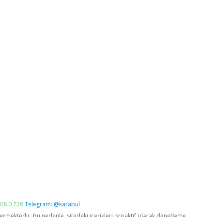
06 0 726
Telegram: @karabul
vermektedir. Bu nedenle, sitedeki içerikleri proaktif olarak denetleme