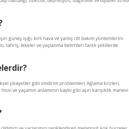
lp hastalığı, obezite, depresyon, bağımlılık ve diyabet stres
?
ırı güneş ışığı, kirli hava ve yanlış cilt bakım yöntemlerini
tı, tahriş, lekeler ve yaşlanma belirtileri farklı şekillerde
lerdir?
iksel şikayetler gibi sindirim problemleri; Ağlama krizleri,
hissi ve yaşamın anlamının kaybı gibi aşırı karışıklık manevi
?
 cildimizi ve saçlarımızı renklendiren melanosit kök hücreler