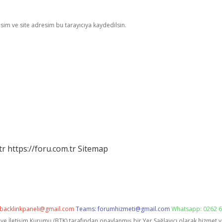
im ve site adresim bu tarayıcıya kaydedilsin.
tr
https://foru.com.tr
Sitemap
backlinkpaneli@gmail.com
Teams:
forumhizmeti@gmail.com
Whatsapp: 0262 6
i ve İletişim Kurumu (BTK) tarafından onaylanmış bir Yer Sağlayıcı olarak hizmet 