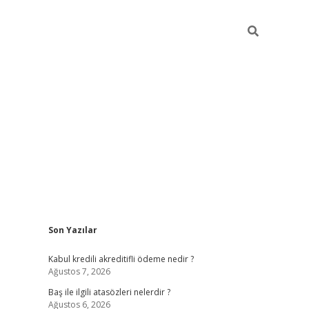
Sidebar
Son Yazılar
ilbet
güvenilir bahis siteleri
vdca
Kabul kredili akreditifli ödeme nedir ?
Ağustos 7, 2026
Baş ile ilgili atasözleri nelerdir ?
Ağustos 6, 2026