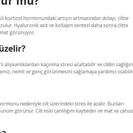
lur mu?
sli kortizol hormonundaki artışın artmasından dolayı, ciltte
zulur. Hyaluronik asit ve kollajen sentezi daha sonra ciltte
ve mat görünüyor.
üzelir?
ı alışkanlıklardan kaçınma stresi azaltabilir ve cildin sağlığın
in temiz, nemli ve genç görünmesini sağlamaya yardımcı olabilir
hormonu nedeniyle cilt üzerindeki stres ile azalır. Bunları
görünüm görünür. Cilt eski canlılığını kaybeder ve mat ve cansı