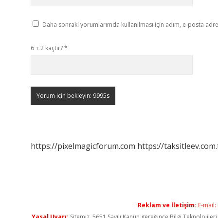
Daha sonraki yorumlarımda kullanılması için adım, e-posta adres
6 + 2 kaçtır?
*
https://pixelmagicforum.com
https://taksitleev.com.
Reklam ve İletişim:
E-mail:
Yasal Uyarı:
Sitemiz, 5651 Sayılı Kanun gereğince Bilgi Teknolojiler