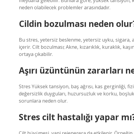
meydana gelebilir. Bunlara göre, yüksek tansiyon, ka
neden olabilecek problemler arasındadır.
Cildin bozulması neden olur
Bu stres, yetersiz beslenme, yetersiz uyku, sigara, aş
içerir. Cilt bozulması; Akne, kızarıklık, kuraklık, kaşın
ortaya çıkabilir.
Aşırı üzüntünün zararları ne
Stres Yüksek tansiyon, baş ağrısı, kas gerginliği, fiz
değersizlik duyguları, huzursuzluk ve korku, boşluk 
sorunlara neden olur.
Stres cilt hastalığı yapar mı
Cilt büyümesi, yani rejenerera da etkilenir. Örneğin,