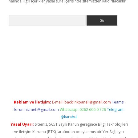
halinde, ilgili içerikler yasal süre içerisinde sitemizden kaldırılacaktır.
Arama
siteleri
vdcasino
https://www.betexper.xyz/
Reklam ve İletişim:
E-mail:
backlinkpaneli@gmail.com
Teams:
forumhizmeti@gmail.com
Whatsapp: 0262 606 0 726
Telegram:
@karabul
Yasal Uyarı:
Sitemiz, 5651 Sayılı Kanun gereğince Bilgi Teknolojileri
ve İletişim Kurumu (BTK) tarafından onaylanmış bir Yer Sağlayıcı