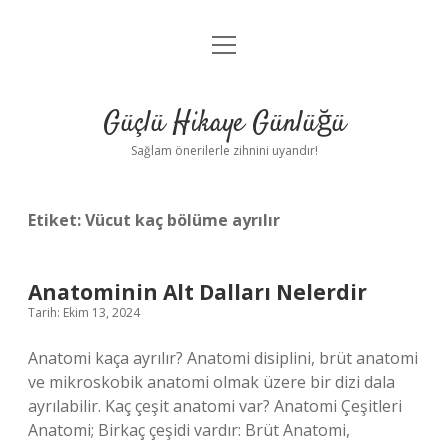
menüyü
Anasayfa
aç
Gizlilik Politikası
Güçlü Hikaye Günlüğü
Yasal Uyarı
Sağlam önerilerle zihnini uyandır!
Hakkımızda
Etiket:
Vücut kaç bölüme ayrılır
Anatominin Alt Dalları Nelerdir
Tarih: Ekim 13, 2024
Anatomi kaça ayrılır? Anatomi disiplini, brüt anatomi
ve mikroskobik anatomi olmak üzere bir dizi dala
ayrılabilir. Kaç çeşit anatomi var? Anatomi Çeşitleri
Anatomi; Birkaç çeşidi vardır: Brüt Anatomi,