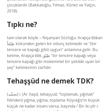
çocuklardır (Bakkaloğlu, Yılmaz, Könez ve Yalçın,
2018).
Tıpkı ne?
tam olarak böyle – Nişanyan Sözlüğü. Arapça ṭibḳan
طِبْقاً kökünden gelen bir ödünç kelimedir ve “(bir
tencere ve kapağı gibi) uygun” anlamına gelir. Bu
kelime, Arapça ṭibḳ طِبْق “bir tencere kapağı veya
tencere kapağı gibi mükemmel bir şekilde uyan bir
şey” kelimesinin zarfıdır.
Tehaşşüd ne demek TDK?
(ﺗﺤﺸّﺪ) i. (Ar. ḥaşd, teḥaşşud, “toplamak, yığmak”
fiilinden) yığma, yığma, toplama: Köyceğiz’in büyük
küçük ne kadar insanı varsa, başında / Bir iki pîr-i