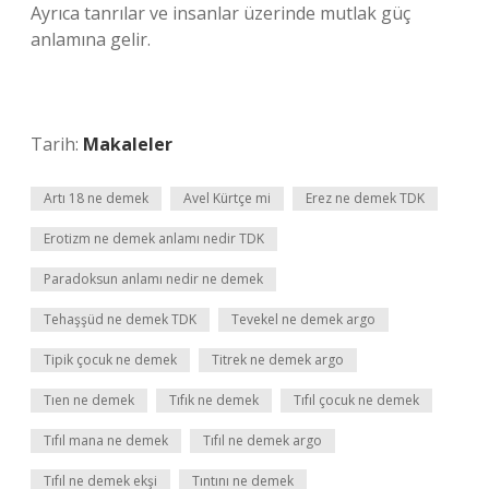
Ayrıca tanrılar ve insanlar üzerinde mutlak güç
anlamına gelir.
Tarih:
Makaleler
Artı 18 ne demek
Avel Kürtçe mi
Erez ne demek TDK
Erotizm ne demek anlamı nedir TDK
Paradoksun anlamı nedir ne demek
Tehaşşüd ne demek TDK
Tevekel ne demek argo
Tipik çocuk ne demek
Titrek ne demek argo
Tıen ne demek
Tıfık ne demek
Tıfıl çocuk ne demek
Tıfıl mana ne demek
Tıfıl ne demek argo
Tıfıl ne demek ekşi
Tıntını ne demek