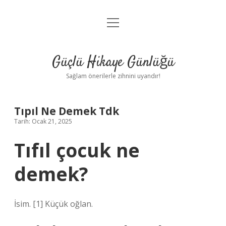
menüyü
Anasayfa
aç
Gizlilik Politikası
Güçlü Hikaye Günlüğü
Yasal Uyarı
Sağlam önerilerle zihnini uyandır!
Hakkımızda
Tıpıl Ne Demek Tdk
Tarih: Ocak 21, 2025
Tıfıl çocuk ne
demek?
İsim. [1] Küçük oğlan.