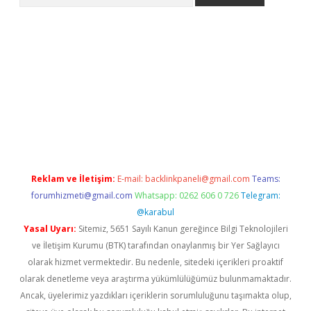
casino
https://www.betexper.xyz/
Reklam ve İletişim:
E-mail:
backlinkpaneli@gmail.com
Teams:
forumhizmeti@gmail.com
Whatsapp: 0262 606 0 726
Telegram:
@karabul
Yasal Uyarı:
Sitemiz, 5651 Sayılı Kanun gereğince Bilgi Teknolojileri
ve İletişim Kurumu (BTK) tarafından onaylanmış bir Yer Sağlayıcı
olarak hizmet vermektedir. Bu nedenle, sitedeki içerikleri proaktif
olarak denetleme veya araştırma yükümlülüğümüz bulunmamaktadır.
Ancak, üyelerimiz yazdıkları içeriklerin sorumluluğunu taşımakta olup,