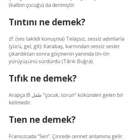
(kalbin çocuğu) da denmiştir.
Tıntını ne demek?
zf. (ses taklidi konuşma) Telaşsız, sessiz adımlarla
(yürü, gel, git): Karabaş, karnından sessiz sesler
çıkardıktan sonra göçmenin yanında tin-tin
yürüyüşünü sürdürdü (Târık Buğra).
Tıfık ne demek?
Arapça ṭfl طفل “çocuk, torun” kökünden gelen bir
kelimedir.
Tıen ne demek?
Fransızcada “Sen”. Çincede cennet anlamına gelir.