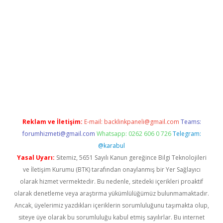
o
https://www.betexper.xyz/
Reklam ve İletişim:
E-mail:
backlinkpaneli@gmail.com
Teams:
forumhizmeti@gmail.com
Whatsapp: 0262 606 0 726
Telegram:
@karabul
Yasal Uyarı:
Sitemiz, 5651 Sayılı Kanun gereğince Bilgi Teknolojileri
ve İletişim Kurumu (BTK) tarafından onaylanmış bir Yer Sağlayıcı
olarak hizmet vermektedir. Bu nedenle, sitedeki içerikleri proaktif
olarak denetleme veya araştırma yükümlülüğümüz bulunmamaktadır.
Ancak, üyelerimiz yazdıkları içeriklerin sorumluluğunu taşımakta olup,
siteye üye olarak bu sorumluluğu kabul etmiş sayılırlar. Bu internet