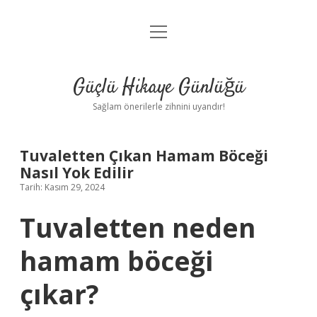
menüyü
Anasayfa
aç
Gizlilik Politikası
Güçlü Hikaye Günlüğü
Yasal Uyarı
Sağlam önerilerle zihnini uyandır!
Hakkımızda
Tuvaletten Çıkan Hamam Böceği
Nasıl Yok Edilir
Tarih: Kasım 29, 2024
Tuvaletten neden
hamam böceği
çıkar?