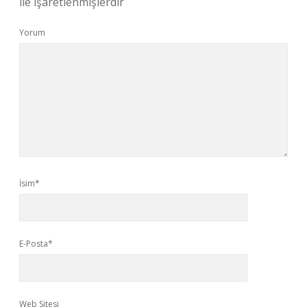
ile işaretlenmişlerdir
Yorum
İsim*
E-Posta*
Web Sitesi