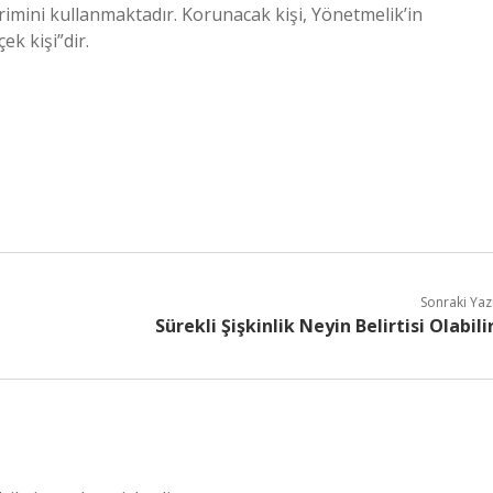
terimini kullanmaktadır. Korunacak kişi, Yönetmelik’in
k kişi”dir.
Sonraki Yaz
Sürekli Şişkinlik Neyin Belirtisi Olabili