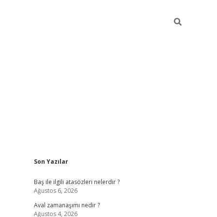
Sidebar
Son Yazılar
ilbet
güvenilir bahis siteleri
vdcasi
Baş ile ilgili atasözleri nelerdir ?
Ağustos 6, 2026
Aval zamanaşımı nedir ?
Ağustos 4, 2026