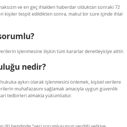
aksızın ve en geç ihlalden haberdar olduktan sonraki 72
en kişiler tespit edildikten sonra, makul bir süre içinde ihlal
 sorumlu?
verilerin işlenmesine ilişkin tüm kararlar denetleyiciye aittir.
uluğu nedir?
n hukuka aykırı olarak işlenmesini önlemek, kişisel verilere
verilerin muhafazasını sağlamak amacıyla uygun güvenlik
dari tedbirleri almakla yükümlüdür.
nın (ğ) bendinde “veri sorumlusunun verdiği yetkiye