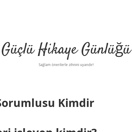
Güçlü Hikaye Günlüğü
Sağlam önerilerle zihnini uyandır!
 Sorumlusu Kimdir