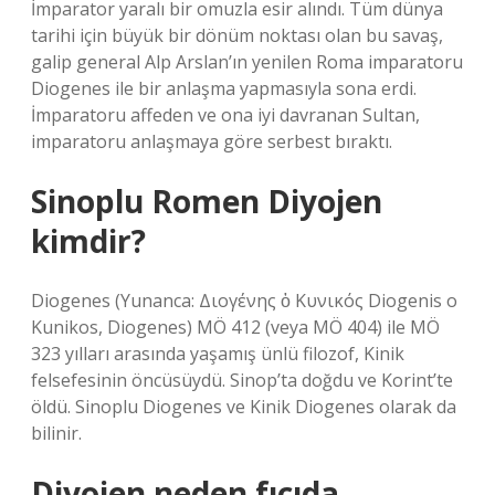
İmparator yaralı bir omuzla esir alındı. Tüm dünya
tarihi için büyük bir dönüm noktası olan bu savaş,
galip general Alp Arslan’ın yenilen Roma imparatoru
Diogenes ile bir anlaşma yapmasıyla sona erdi.
İmparatoru affeden ve ona iyi davranan Sultan,
imparatoru anlaşmaya göre serbest bıraktı.
Sinoplu Romen Diyojen
kimdir?
Diogenes (Yunanca: Διογένης ὁ Κυνικός Diogenis o
Kunikos, Diogenes) MÖ 412 (veya MÖ 404) ile MÖ
323 yılları arasında yaşamış ünlü filozof, Kinik
felsefesinin öncüsüydü. Sinop’ta doğdu ve Korint’te
öldü. Sinoplu Diogenes ve Kinik Diogenes olarak da
bilinir.
Diyojen neden fıçıda