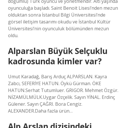
doğumlu) Türk oyuncu ve yönetmendir. Altı yaşında
oyunculuğa başladı. Saint Benoit Lisesi’nden mezun
olduktan sonra İstanbul Bilgi Üniversitesi’nde
görsel iletişim tasarımı okudu ve İstanbul Kültür
Üniversitesi’nin oyunculuk bölümünden mezun
oldu.
Alparslan Büyük Selçuklu
kadrosunda kimler var?
Umut Karadağ, Barış Arduç ALPARSLAN. Kayra
Zabcı, SEFERİYE HATUN. Öykü Gürman. ÖKE
HATUN.Serhat Tutumluer. GRIGOR. Mehmet Özgür.
NİZAMÜLMÜLK.Uygar Özçelik. Sayın YİNAL. Erdinç
Gülener. Sayın ÇAĞRI. Bora Cengiz.
ALEXANDER.Daha fazla ürün…
Alp Arslan dizisindeki