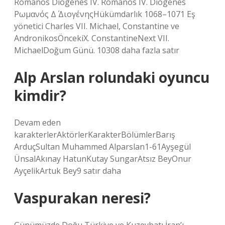
Romanos Diogenes IV. Romanos IV. Diogenes
Ρωμανός Δ΄ ΔιογένηςHükümdarlık 1068–1071 Eş
yönetici Charles VII. Michael, Constantine ve
AndronikosÖncekiX. ConstantineNext VII.
MichaelDoğum Günü. 10308 daha fazla satır
Alp Arslan rolundaki oyuncu
kimdir?
Devam eden
karakterlerAktörlerKarakterBölümlerBarış
ArduçSultan Muhammed Alparslan1-61Ayşegül
ÜnsalAkınay HatunKutay SungarAtsız BeyOnur
AyçelikArtuk Bey9 satır daha
Vaspurakan neresi?