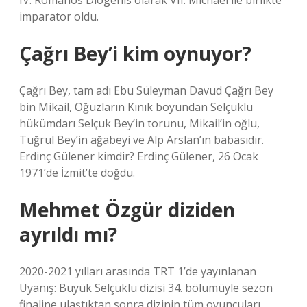
IV. Romanos Diogenis olarak VII. Michael ile birlikte
imparator oldu.
Çağrı Bey’i kim oynuyor?
Çağrı Bey, tam adı Ebu Süleyman Davud Çağrı Bey
bin Mikail, Oğuzların Kınık boyundan Selçuklu
hükümdarı Selçuk Bey’in torunu, Mikail’in oğlu,
Tuğrul Bey’in ağabeyi ve Alp Arslan’ın babasıdır.
Erdinç Gülener kimdir? Erdinç Gülener, 26 Ocak
1971’de İzmit’te doğdu.
Mehmet Özgür diziden
ayrıldı mı?
2020-2021 yılları arasında TRT 1’de yayınlanan
Uyanış: Büyük Selçuklu dizisi 34. bölümüyle sezon
finaline ulaştıktan sonra dizinin tüm oyuncuları