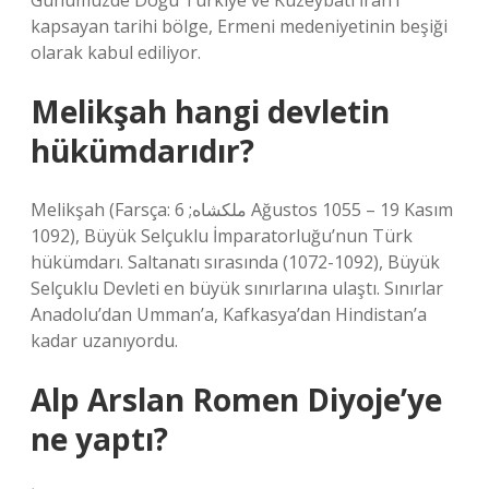
Günümüzde Doğu Türkiye ve Kuzeybatı İran’ı
kapsayan tarihi bölge, Ermeni medeniyetinin beşiği
olarak kabul ediliyor.
Melikşah hangi devletin
hükümdarıdır?
Melikşah (Farsça: ملكشاه; 6 Ağustos 1055 – 19 Kasım
1092), Büyük Selçuklu İmparatorluğu’nun Türk
hükümdarı. Saltanatı sırasında (1072-1092), Büyük
Selçuklu Devleti en büyük sınırlarına ulaştı. Sınırlar
Anadolu’dan Umman’a, Kafkasya’dan Hindistan’a
kadar uzanıyordu.
Alp Arslan Romen Diyoje’ye
ne yaptı?