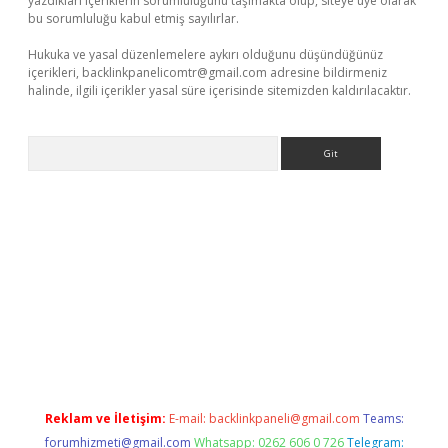
yazdıkları içeriklerin sorumluluğunu taşımakta olup, siteye üye olarak
bu sorumluluğu kabul etmiş sayılırlar.
Hukuka ve yasal düzenlemelere aykırı olduğunu düşündüğünüz
içerikleri,
backlinkpanelicomtr@gmail.com
adresine bildirmeniz
halinde, ilgili içerikler yasal süre içerisinde sitemizden kaldırılacaktır.
Arama
sino
https://www.betexper.xyz/
Reklam ve İletişim:
E-mail:
backlinkpaneli@gmail.com
Teams:
forumhizmeti@gmail.com
Whatsapp: 0262 606 0 726
Telegram: