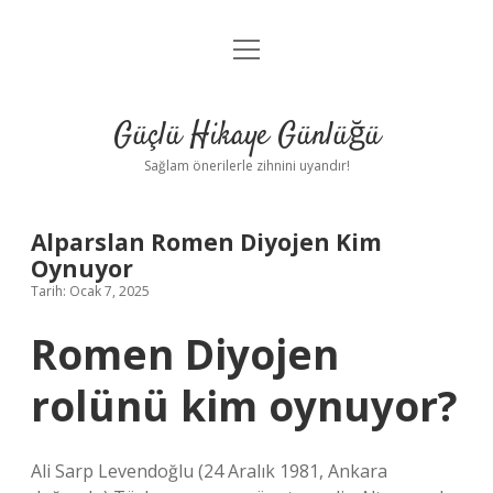
menüyü
Anasayfa
aç
Gizlilik Politikası
Güçlü Hikaye Günlüğü
Yasal Uyarı
Sağlam önerilerle zihnini uyandır!
Hakkımızda
Alparslan Romen Diyojen Kim
Oynuyor
Tarih: Ocak 7, 2025
Romen Diyojen
rolünü kim oynuyor?
Ali Sarp Levendoğlu (24 Aralık 1981, Ankara