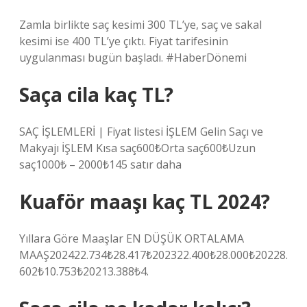
Zamla birlikte saç kesimi 300 TL’ye, saç ve sakal
kesimi ise 400 TL’ye çıktı. Fiyat tarifesinin
uygulanması bugün başladı. #HaberDönemi
Saça cila kaç TL?
SAÇ İŞLEMLERİ | Fiyat listesi İŞLEM Gelin Saçı ve
Makyajı İŞLEM Kısa saç600₺Orta saç600₺Uzun
saç1000₺ – 2000₺145 satır daha
Kuaför maaşı kaç TL 2024?
Yıllara Göre Maaşlar EN DÜŞÜK ORTALAMA
MAAŞ202422.734₺28.417₺202322.400₺28.000₺20228.
602₺10.753₺20213.388₺4.