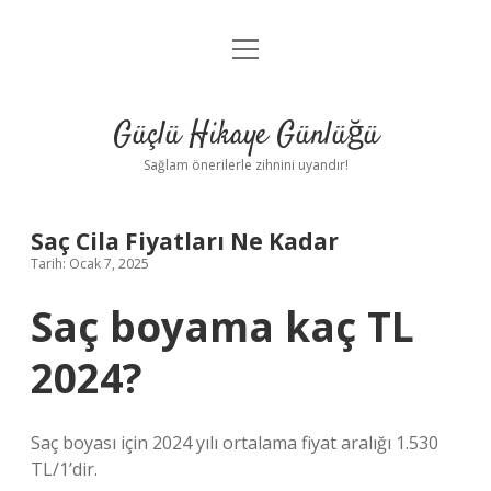
menüyü
Anasayfa
aç
Gizlilik Politikası
Güçlü Hikaye Günlüğü
Yasal Uyarı
Sağlam önerilerle zihnini uyandır!
Hakkımızda
Saç Cila Fiyatları Ne Kadar
Tarih: Ocak 7, 2025
Saç boyama kaç TL
2024?
Saç boyası için 2024 yılı ortalama fiyat aralığı 1.530
TL/1’dir.