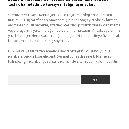
taslak halindedir ve tavsiye niteliği taşımazlar.
Sitemiz, 5651 Sayılı Kanun gereğince Bilgi Teknolojileri ve İletişim
Kurumu (BTK) tarafından onaylanmış bir Yer Sağlayıcı olarak hizmet
vermektedir. Bu nedenle, sitedeki içerikleri proaktif olarak denetleme
veya araştırma yükümlülüğümüz bulunmamaktadır. Ancak, üyelerimiz
yazdıkları içeriklerin sorumluluğunu taşımakta olup, siteye üye olarak
bu sorumluluğu kabul etmiş sayılırlar.
Hukuka ve yasal düzenlemelere aykırı olduğunu düşündüğünüz
içerikleri,
backlinkpanelicomtr@gmail.com
adresine bildirmeniz
halinde, ilgili içerikler yasal süre içerisinde sitemizden kaldırılacaktır.
Arama
sino
https://www.betexper.xyz/