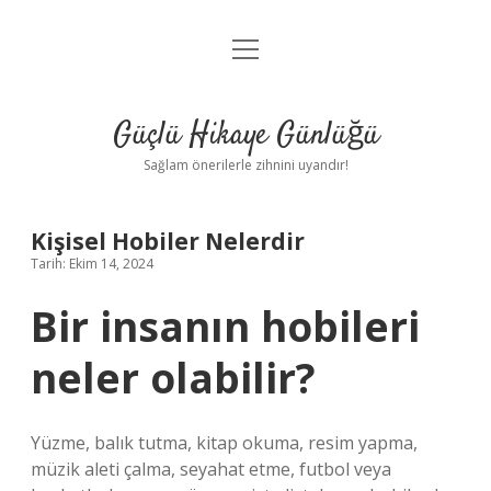
menüyü
Anasayfa
aç
Gizlilik Politikası
Güçlü Hikaye Günlüğü
Yasal Uyarı
Sağlam önerilerle zihnini uyandır!
Hakkımızda
Kişisel Hobiler Nelerdir
Tarih: Ekim 14, 2024
Bir insanın hobileri
neler olabilir?
Yüzme, balık tutma, kitap okuma, resim yapma,
müzik aleti çalma, seyahat etme, futbol veya