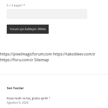
5 + 3 kaçtır?
*
https://pixelmagicforum.com
https://taksitleev.com.tr
https://foru.com.tr
Sitemap
Sidebar
Son Yazılar
Kıssa nedir ve kaç gruba ayrılır ?
Ağustos 9, 2026